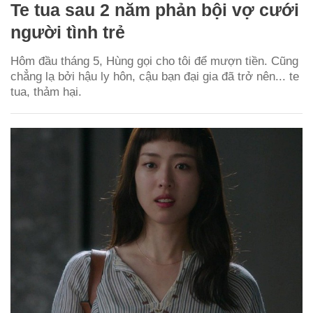
Te tua sau 2 năm phản bội vợ cưới
người tình trẻ
Hôm đầu tháng 5, Hùng gọi cho tôi để mượn tiền. Cũng
chẳng lạ bởi hậu ly hôn, cậu bạn đại gia đã trở nên... te
tua, thảm hại.