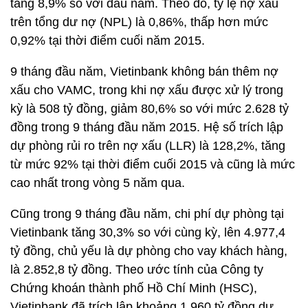
tăng 8,9% so với đầu năm. Theo đó, tỷ lệ nợ xấu
trên tổng dư nợ (NPL) là 0,86%, thấp hơn mức
0,92% tại thời điểm cuối năm 2015.
9 tháng đầu năm, Vietinbank không bán thêm nợ
xấu cho VAMC, trong khi nợ xấu được xử lý trong
kỳ là 508 tỷ đồng, giảm 80,6% so với mức 2.628 tỷ
đồng trong 9 tháng đầu năm 2015. Hệ số trích lập
dự phòng rủi ro trên nợ xấu (LLR) là 128,2%, tăng
từ mức 92% tại thời điểm cuối 2015 và cũng là mức
cao nhất trong vòng 5 năm qua.
Cũng trong 9 tháng đầu năm, chi phí dự phòng tại
Vietinbank tăng 30,3% so với cùng kỳ, lên 4.977,4
tỷ đồng, chủ yếu là dự phòng cho vay khách hàng,
là 2.852,8 tỷ đồng. Theo ước tính của Công ty
Chứng khoán thành phố Hồ Chí Minh (HSC),
Vietinbank đã trích lập khoảng 1.960 tỷ đồng dự