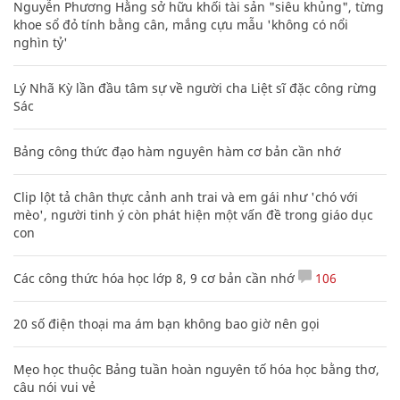
Nguyễn Phương Hằng sở hữu khối tài sản "siêu khủng", từng
khoe sổ đỏ tính bằng cân, mắng cựu mẫu 'không có nổi
nghìn tỷ'
Lý Nhã Kỳ lần đầu tâm sự về người cha Liệt sĩ đặc công rừng
Sác
Bảng công thức đạo hàm nguyên hàm cơ bản cần nhớ
Clip lột tả chân thực cảnh anh trai và em gái như 'chó với
mèo', người tinh ý còn phát hiện một vấn đề trong giáo dục
con
Các công thức hóa học lớp 8, 9 cơ bản cần nhớ
106
20 số điện thoại ma ám bạn không bao giờ nên gọi
Mẹo học thuộc Bảng tuần hoàn nguyên tố hóa học bằng thơ,
câu nói vui vẻ