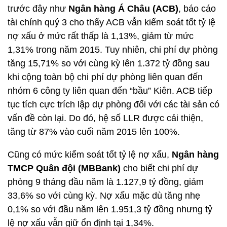
trước đây như
Ngân hàng Á Châu (ACB)
, báo cáo
tài chính quý 3 cho thấy ACB vẫn kiểm soát tốt tỷ lệ
nợ xấu ở mức rất thấp là 1,13%, giảm từ mức
1,31% trong năm 2015. Tuy nhiên, chi phí dự phòng
tăng 15,71% so với cùng kỳ lên 1.372 tỷ đồng sau
khi cộng toàn bộ chi phí dự phòng liên quan đến
nhóm 6 công ty liên quan đến “bầu” Kiên. ACB tiếp
tục tích cực trích lập dự phòng đối với các tài sản có
vấn đề còn lại. Do đó, hệ số LLR được cải thiện,
tăng từ 87% vào cuối năm 2015 lên 100%.
Cũng có mức kiểm soát tốt tỷ lệ nợ xấu,
Ngân hàng
TMCP Quân đội (MBBank)
cho biết chi phí dự
phòng 9 tháng đầu năm là 1.127,9 tỷ đồng, giảm
33,6% so với cùng kỳ. Nợ xấu mặc dù tăng nhẹ
0,1% so với đầu năm lên 1.951,3 tỷ đồng nhưng tỷ
lệ nợ xấu vẫn giữ ổn định tại 1,34%.