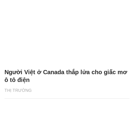
Người Việt ở Canada thắp lửa cho giấc mơ
ô tô điện
THỊ TRƯỜNG