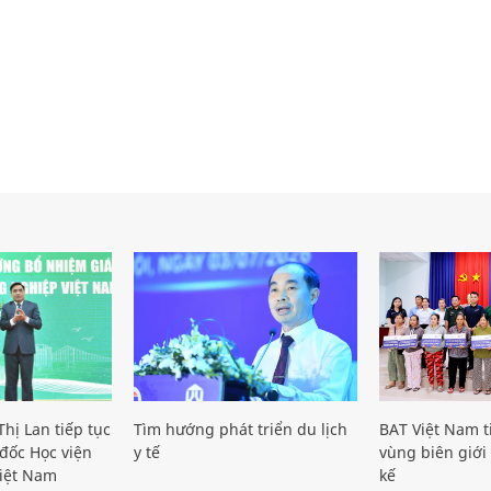
hị Lan tiếp tục
Tìm hướng phát triển du lịch
BAT Việt Nam t
đốc Học viện
y tế
vùng biên giới 
iệt Nam
kế