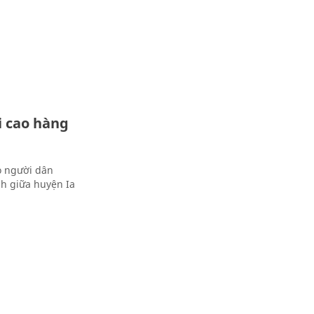
i cao hàng
o người dân
nh giữa huyện Ia