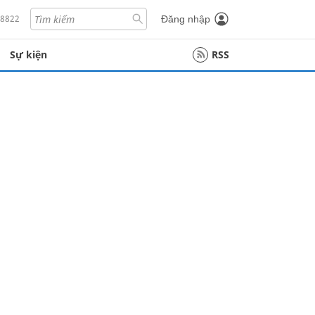
18822
Đăng nhập
Sự kiện
RSS