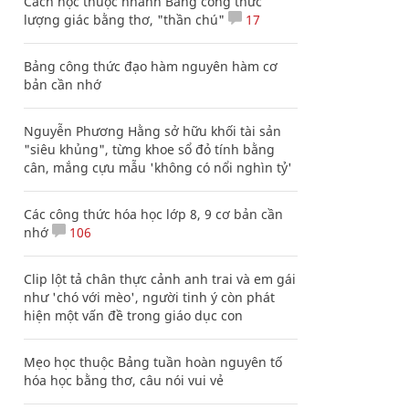
Cách học thuộc nhanh Bảng công thức
lượng giác bằng thơ, "thần chú"
17
Bảng công thức đạo hàm nguyên hàm cơ
bản cần nhớ
Nguyễn Phương Hằng sở hữu khối tài sản
"siêu khủng", từng khoe sổ đỏ tính bằng
cân, mắng cựu mẫu 'không có nổi nghìn tỷ'
Các công thức hóa học lớp 8, 9 cơ bản cần
nhớ
106
Clip lột tả chân thực cảnh anh trai và em gái
như 'chó với mèo', người tinh ý còn phát
hiện một vấn đề trong giáo dục con
Mẹo học thuộc Bảng tuần hoàn nguyên tố
hóa học bằng thơ, câu nói vui vẻ