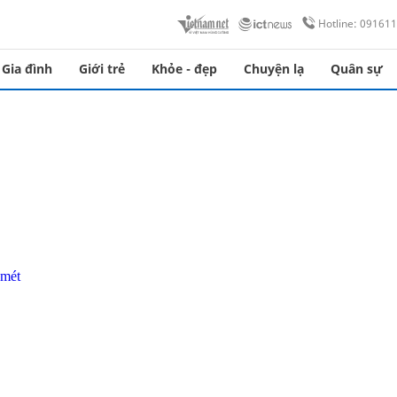
Hotline: 09161
Gia đình
Giới trẻ
Khỏe - đẹp
Chuyện lạ
Quân sự