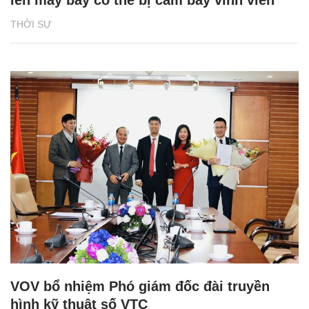
lên máy bay có thể bị cấm bay vĩnh viễn
THỜI SỰ
VOV bổ nhiệm Phó giám đốc đài truyền
hình kỹ thuật số VTC