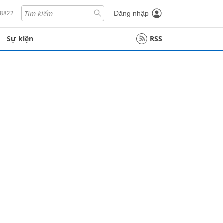
18822
Đăng nhập
Sự kiện
RSS