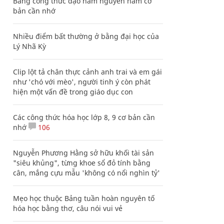
Bảng công thức đạo hàm nguyên hàm cơ
bản cần nhớ
Nhiều điểm bất thường ở bằng đại học của
Lý Nhã Kỳ
Clip lột tả chân thực cảnh anh trai và em gái
như 'chó với mèo', người tinh ý còn phát
hiện một vấn đề trong giáo dục con
Các công thức hóa học lớp 8, 9 cơ bản cần
nhớ
106
Nguyễn Phương Hằng sở hữu khối tài sản
"siêu khủng", từng khoe sổ đỏ tính bằng
cân, mắng cựu mẫu 'không có nổi nghìn tỷ'
Mẹo học thuộc Bảng tuần hoàn nguyên tố
hóa học bằng thơ, câu nói vui vẻ