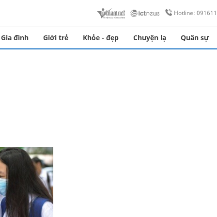
Hotline: 09161
Gia đình
Giới trẻ
Khỏe - đẹp
Chuyện lạ
Quân sự