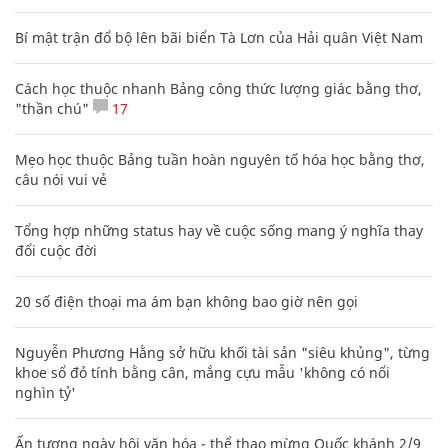
Bí mật trận đổ bộ lên bãi biển Tà Lơn của Hải quân Việt Nam
Cách học thuộc nhanh Bảng công thức lượng giác bằng thơ,
"thần chú"
17
Mẹo học thuộc Bảng tuần hoàn nguyên tố hóa học bằng thơ,
câu nói vui vẻ
Tổng hợp những status hay về cuộc sống mang ý nghĩa thay
đổi cuộc đời
20 số điện thoại ma ám bạn không bao giờ nên gọi
Nguyễn Phương Hằng sở hữu khối tài sản "siêu khủng", từng
khoe sổ đỏ tính bằng cân, mắng cựu mẫu 'không có nổi
nghìn tỷ'
Ấn tượng ngày hội văn hóa - thể thao mừng Quốc khánh 2/9