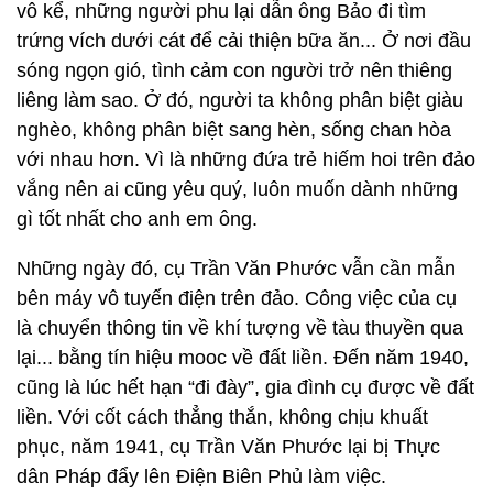
vô kể, những người phu lại dẫn ông Bảo đi tìm
trứng vích dưới cát để cải thiện bữa ăn... Ở nơi đầu
sóng ngọn gió, tình cảm con người trở nên thiêng
liêng làm sao. Ở đó, người ta không phân biệt giàu
nghèo, không phân biệt sang hèn, sống chan hòa
với nhau hơn. Vì là những đứa trẻ hiếm hoi trên đảo
vắng nên ai cũng yêu quý, luôn muốn dành những
gì tốt nhất cho anh em ông.
Những ngày đó, cụ Trần Văn Phước vẫn cần mẫn
bên máy vô tuyến điện trên đảo. Công việc của cụ
là chuyển thông tin về khí tượng về tàu thuyền qua
lại... bằng tín hiệu mooc về đất liền. Đến năm 1940,
cũng là lúc hết hạn “đi đày”, gia đình cụ được về đất
liền. Với cốt cách thẳng thắn, không chịu khuất
phục, năm 1941, cụ Trần Văn Phước lại bị Thực
dân Pháp đẩy lên Điện Biên Phủ làm việc.