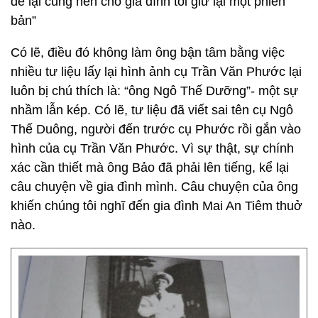
để lại cũng nên cho gia đình tôi giữ lại một phiên
bản”
Có lẽ, điều đó không làm ông bận tâm bằng việc
nhiều tư liệu lấy lại hình ảnh cụ Trần Văn Phước lại
luôn bị chú thích là: “ông Ngô Thế Dưỡng”- một sự
nhầm lẫn kép. Có lẽ, tư liệu đã viết sai tên cụ Ngô
Thế Duông, người đến trước cụ Phước rồi gắn vào
hình của cụ Trần Văn Phước. Vì sự thật, sự chính
xác cần thiết mà ông Bảo đã phải lên tiếng, kể lại
câu chuyện về gia đình mình. Câu chuyện của ông
khiến chúng tôi nghĩ đến gia đình Mai An Tiêm thuở
nào.