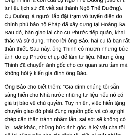
Ông Thinh là con của cụ Ngô Thế Duông (báo chí,
tư liệu lịch sử đã viết sai thành Ngô Thế Dưỡng).
Cụ Duông là người lắp đặt trạm vô tuyến điện do
chính phủ bảo hộ Pháp đã xây dựng tại Hoàng Sa.
Sau đó, bàn giao lại cho cụ Phước tiếp quản, khai
thác và sử dụng. Theo lời ông Bảo, hai cụ là bạn rất
thân thiết. Sau này, ông Thinh có mượn những bức
ảnh do cụ Phước chụp để làm tư liệu. Nhưng ông
Thinh đã chuyển ảnh gốc cho cơ quan sưu tầm mà
không hỏi ý kiến gia đình ông Bảo.
Ông Bảo cho biết thêm: “Gia đình chúng tôi sẵn
sàng hiến cho Nhà nước những tư liệu nếu nó có
giá trị bảo vệ chủ quyền. Tuy nhiên, việc hiến tặng
chuyển giao đó phải đúng nguồn gốc và có sự ghi
chép cẩn thận tránh nhầm lẫn, sai sót sẽ không có
lợi. Mặt khác, những bức ảnh gốc là kỷ vật cha tôi