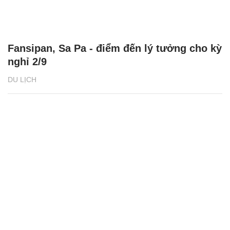
Fansipan, Sa Pa - điểm đến lý tưởng cho kỳ
nghỉ 2/9
DU LỊCH