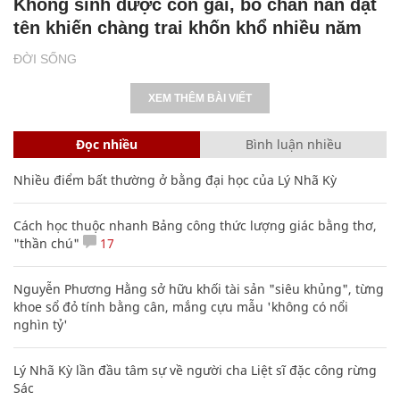
Không sinh được con gái, bố chán nản đặt
tên khiến chàng trai khốn khổ nhiều năm
ĐỜI SỐNG
XEM THÊM BÀI VIẾT
Đọc nhiều
Bình luận nhiều
Nhiều điểm bất thường ở bằng đại học của Lý Nhã Kỳ
Cách học thuộc nhanh Bảng công thức lượng giác bằng thơ,
"thần chú"
17
Nguyễn Phương Hằng sở hữu khối tài sản "siêu khủng", từng
khoe sổ đỏ tính bằng cân, mắng cựu mẫu 'không có nổi
nghìn tỷ'
Lý Nhã Kỳ lần đầu tâm sự về người cha Liệt sĩ đặc công rừng
Sác