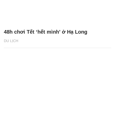
48h chơi Tết ‘hết mình’ ở Hạ Long
DU LỊCH