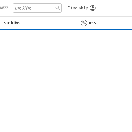
18822
Đăng nhập
Sự kiện
RSS