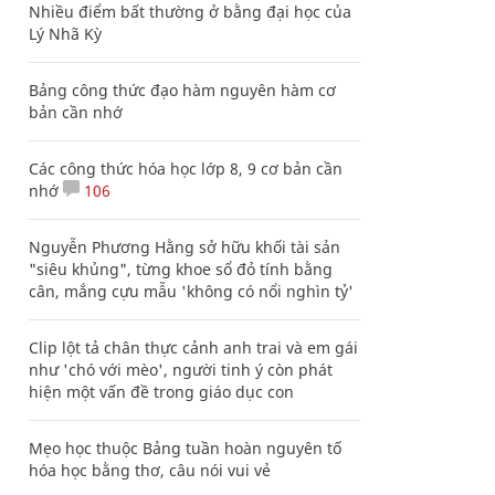
Nhiều điểm bất thường ở bằng đại học của
Lý Nhã Kỳ
Bảng công thức đạo hàm nguyên hàm cơ
bản cần nhớ
Các công thức hóa học lớp 8, 9 cơ bản cần
nhớ
106
Nguyễn Phương Hằng sở hữu khối tài sản
"siêu khủng", từng khoe sổ đỏ tính bằng
cân, mắng cựu mẫu 'không có nổi nghìn tỷ'
Clip lột tả chân thực cảnh anh trai và em gái
như 'chó với mèo', người tinh ý còn phát
hiện một vấn đề trong giáo dục con
Mẹo học thuộc Bảng tuần hoàn nguyên tố
hóa học bằng thơ, câu nói vui vẻ