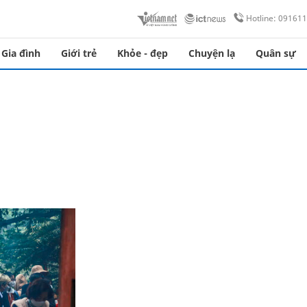
Hotline: 09161
Gia đình
Giới trẻ
Khỏe - đẹp
Chuyện lạ
Quân sự