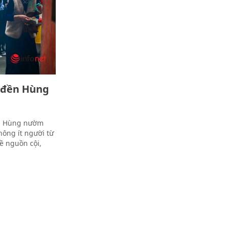
ễ đền Hùng
ền Hùng nườm
ông ít người từ
ề nguồn cội,