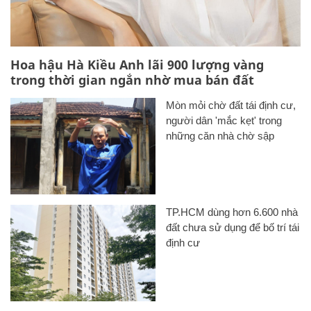
Hoa hậu Hà Kiều Anh lãi 900 lượng vàng
trong thời gian ngắn nhờ mua bán đất
Mòn mỏi chờ đất tái định cư,
người dân 'mắc kẹt' trong
những căn nhà chờ sập
TP.HCM dùng hơn 6.600 nhà
đất chưa sử dụng để bố trí tái
định cư