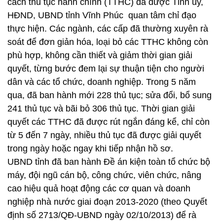
cách thủ tục hành chính (TTHC) đã được Tỉnh ủy,
HĐND, UBND tỉnh Vĩnh Phúc quan tâm chỉ đạo
thực hiện. Các ngành, các cấp đã thường xuyên rà
soát để đơn giản hóa, loại bỏ các TTHC không còn
phù hợp, không cần thiết và giảm thời gian giải
quyết, từng bước đem lại sự thuận tiện cho người
dân và các tổ chức, doanh nghiệp. Trong 5 năm
qua, đã ban hành mới 228 thủ tục; sửa đổi, bổ sung
241 thủ tục và bãi bỏ 306 thủ tục. Thời gian giải
quyết các TTHC đã được rút ngắn đáng kể, chỉ còn
từ 5 đến 7 ngày, nhiều thủ tục đã được giải quyết
trong ngày hoặc ngay khi tiếp nhận hồ sơ.
UBND tỉnh đã ban hành Đề án kiện toàn tổ chức bộ
máy, đội ngũ cán bộ, công chức, viên chức, nâng
cao hiệu quả hoạt động các cơ quan và doanh
nghiệp nhà nước giai đoạn 2013-2020 (theo Quyết
định số 2713/QĐ-UBND ngày 02/10/2013) để rà