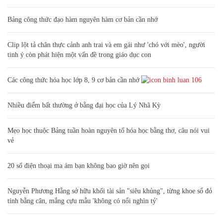
Bảng công thức đạo hàm nguyên hàm cơ bản cần nhớ
Clip lột tả chân thực cảnh anh trai và em gái như 'chó với mèo', người
tinh ý còn phát hiện một vấn đề trong giáo dục con
Các công thức hóa học lớp 8, 9 cơ bản cần nhớ
106
Nhiều điểm bất thường ở bằng đại học của Lý Nhã Kỳ
Mẹo học thuộc Bảng tuần hoàn nguyên tố hóa học bằng thơ, câu nói vui
vẻ
20 số điện thoại ma ám bạn không bao giờ nên gọi
Nguyễn Phương Hằng sở hữu khối tài sản "siêu khủng", từng khoe sổ đỏ
tính bằng cân, mắng cựu mẫu 'không có nổi nghìn tỷ'