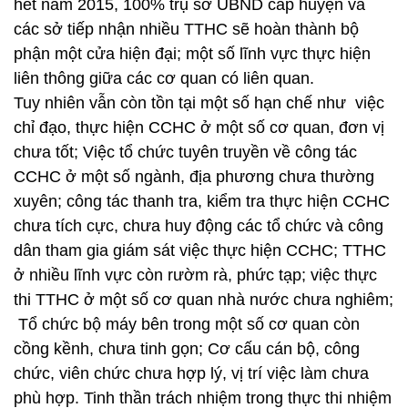
hết năm 2015, 100% trụ sở UBND cấp huyện và
các sở tiếp nhận nhiều TTHC sẽ hoàn thành bộ
phận một cửa hiện đại; một số lĩnh vực thực hiện
liên thông giữa các cơ quan có liên quan.
Tuy nhiên vẫn còn tồn tại một số hạn chế như việc
chỉ đạo, thực hiện CCHC ở một số cơ quan, đơn vị
chưa tốt; Việc tổ chức tuyên truyền về công tác
CCHC ở một số ngành, địa phương chưa thường
xuyên; công tác thanh tra, kiểm tra thực hiện CCHC
chưa tích cực, chưa huy động các tổ chức và công
dân tham gia giám sát việc thực hiện CCHC; TTHC
ở nhiều lĩnh vực còn rườm rà, phức tạp; việc thực
thi TTHC ở một số cơ quan nhà nước chưa nghiêm;
Tổ chức bộ máy bên trong một số cơ quan còn
cồng kềnh, chưa tinh gọn; Cơ cấu cán bộ, công
chức, viên chức chưa hợp lý, vị trí việc làm chưa
phù hợp. Tinh thần trách nhiệm trong thực thi nhiệm