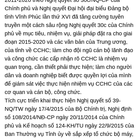
2011-2020 theo Nghị quyết số 30c/NQ-CP của
Chính phủ và Nghị quyết Đại hội đại biểu Đảng bộ
tỉnh Vĩnh Phúc lần thứ XVI đã tăng cường tuyên
truyền một cách sâu rộng Nghị quyết 30c của Chính
phủ về mục tiêu, nhiệm vụ, giải pháp đặt ra cho giai
đoạn 2015-2020 và các văn bản của Trung ương,
của tỉnh về CCHC; làm cho đội ngũ cán bộ lãnh đạo
và công chức các cấp nhận rõ CCHC là nhiệm vụ
quan trọng, cần thiết phải thực hiện; làm cho người
dân và doanh nghiệp biết được quyền lợi của mình
để giám sát việc thực hiện nhiệm vụ CCHC của các
cơ quan và cán bộ, công chức.
Tích cực triển khai thực hiện Nghị quyết số 39-
NQ/TW ngày 17/4/2015 của Bộ Chính trị, Nghị định
số 108/2014/NĐ-CP ngày 20/11/2014 của Chính
phủ và Kế hoạch số 124-KH/TU ngày 22/9/2015 của
Ban Thường vụ Tỉnh ủy về sắp xếp tổ chức bộ máy,