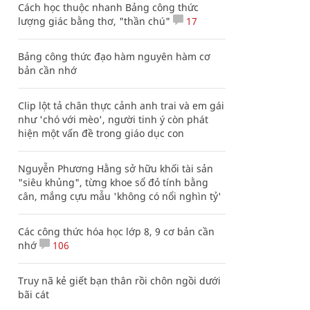
Cách học thuộc nhanh Bảng công thức
lượng giác bằng thơ, "thần chú"
17
Bảng công thức đạo hàm nguyên hàm cơ
bản cần nhớ
Clip lột tả chân thực cảnh anh trai và em gái
như 'chó với mèo', người tinh ý còn phát
hiện một vấn đề trong giáo dục con
Nguyễn Phương Hằng sở hữu khối tài sản
"siêu khủng", từng khoe sổ đỏ tính bằng
cân, mắng cựu mẫu 'không có nổi nghìn tỷ'
Các công thức hóa học lớp 8, 9 cơ bản cần
nhớ
106
Truy nã kẻ giết bạn thân rồi chôn ngồi dưới
bãi cát