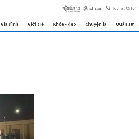
Hotline: 09161
Gia đình
Giới trẻ
Khỏe - đẹp
Chuyện lạ
Quân sự