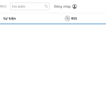
18822
Đăng nhập
Sự kiện
RSS