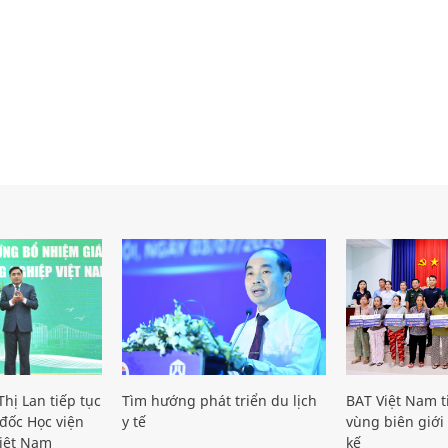
hị Lan tiếp tục
Tìm hướng phát triển du lịch
BAT Việt Nam t
đốc Học viện
y tế
vùng biên giới 
iệt Nam
kế