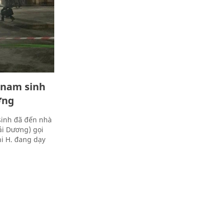
ụ nam sinh
ơng
sinh đã đến nhà
ải Dương) gọi
hi H. đang dạy