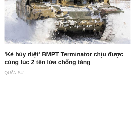
'Kẻ hủy diệt' BMPT Terminator chịu được
cùng lúc 2 tên lửa chống tăng
QUÂN SỰ