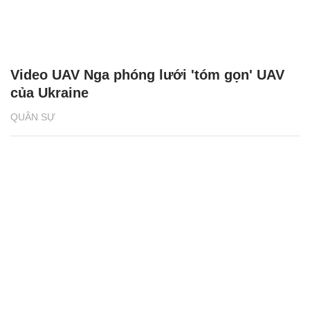
Video UAV Nga phóng lưới 'tóm gọn' UAV
của Ukraine
QUÂN SỰ