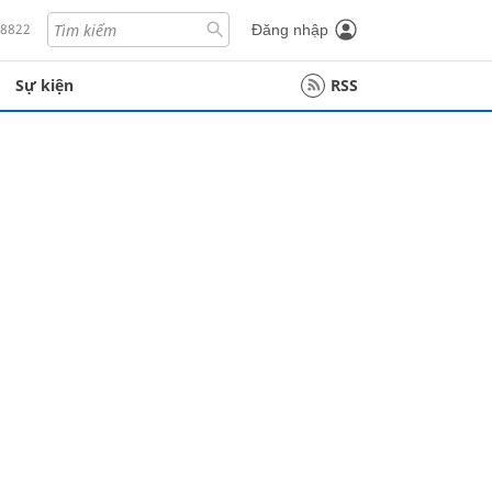
18822
Đăng nhập
Sự kiện
RSS