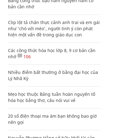
Bảng công thức đạo hàm nguyên hàm cơ
bản cần nhớ
Clip lột tả chân thực cảnh anh trai và em gái
như 'chó với mèo', người tinh ý còn phát
hiện một vấn đề trong giáo dục con
Các công thức hóa học lớp 8, 9 cơ bản cần
nhớ
106
Nhiều điểm bất thường ở bằng đại học của
Lý Nhã Kỳ
Mẹo học thuộc Bảng tuần hoàn nguyên tố
hóa học bằng thơ, câu nói vui vẻ
20 số điện thoại ma ám bạn không bao giờ
nên gọi
Nguyễn Phương Hằng sở hữu khối tài sản