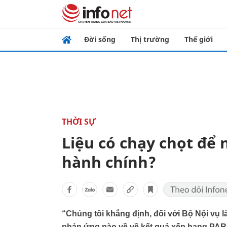
Đời sống
Thị trường
Thế giới
THỜI SỰ
Liệu có chạy chọt để 
hành chính?
“Chúng tôi khẳng định, đối với Bộ Nội vụ
phản ứng nào về về kết quả xếp hạng PAR