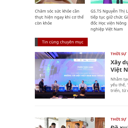
Chăm sóc sức khỏe cần
GS.TS Nguyễn Thị 
thực hiện ngay khi cơ thể
tiếp tục giữ chức 
còn khỏe
đốc Học viện Nông
nghiệp Việt Nam
Tin cùng chuyên mục
THỜI SỰ
Xây d
Việt 
Nhằm tạo
yếu thế,
triển, t
THỜI SỰ
Đề xu