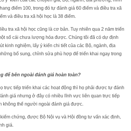
thang điểm 100, trong đó tự đánh giá 60 điểm và điều tra xã
iểm và điều tra xã hội học là 38 điểm.
ều tra xã hội học cũng là cơ bản. Tuy nhiên qua 2 năm triển
 một số cái chưa lượng hóa được. Chúng tôi đã có dự định
út kinh nghiệm, lấy ý kiến chi tiết của các Bộ, ngành, địa
hững bổ sung, chỉnh sửa phù hợp để triển khai ngay trong
ng để bên ngoài đánh giá hoàn toàn?
họ trực tiếp triển khai các hoạt động thì họ phải được tự đánh
đánh giá nhưng ở đây có nhiều lĩnh vực liên quan trực tiếp
n không thể người ngoài đánh giá được.
ệu kiểm chứng, được Bộ Nội vụ và Hội đồng tư vấn xác định,
nh giá.