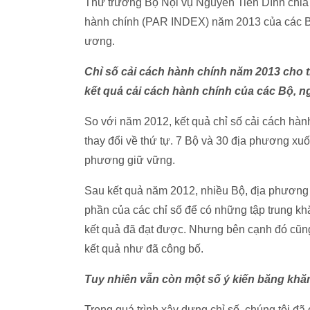
Thứ trưởng Bộ Nội vụ Nguyễn Tiến Dĩnh chia s
hành chính (PAR INDEX) năm 2013 của các Bộ
ương.
Chỉ số
cải cách hành chính
năm 2013 cho th
kết quả
cải cách hành chính
của các Bộ, n
So với năm 2012, kết quả chỉ số cải cách hà
thay đổi về thứ tự. 7 Bộ và 30 địa phương xu
phương giữ vững.
Sau kết quả năm 2012, nhiều Bộ, địa phương có
phần của các chỉ số để có những tập trung k
kết quả đã đạt được. Nhưng bên cạnh đó cũng
kết quả như đã công bố.
Tuy nhiên vẫn còn một số ý kiến băng khă
Trong quá trình xây dựng chỉ số, chúng tôi đã