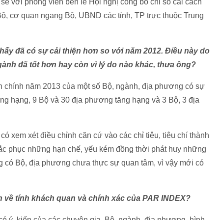
ẻ với phóng viên bên lề Hội nghị công bố chỉ số cải cách
, cơ quan ngang Bộ, UBND các tỉnh, TP trực thuộc Trung
ấy đã có sự cải thiện hơn so với năm 2012. Điều này do
gành đã tốt hơn hay còn vì lý do nào khác, thưa ông?
nh chính năm 2013 của một số Bộ, ngành, địa phương có sự
ống hạng, 9 Bộ và 30 địa phương tăng hạng và 3 Bộ, 3 địa
 xem xét điều chỉnh căn cứ vào các chỉ tiêu, tiêu chí thành
hắc phục những hạn chế, yếu kém đồng thời phát huy những
 có Bộ, địa phương chưa thực sự quan tâm, vì vậy mới có
n về tính khách quan và chính xác của PAR INDEX?
 có ý kiến của các chuyên gia, Bộ, ngành, địa phương, hình