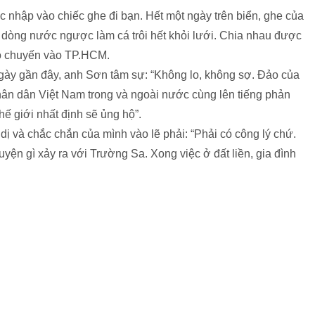
c nhập vào chiếc ghe đi bạn. Hết một ngày trên biển, ghe của
 dòng nước ngược làm cá trôi hết khỏi lưới. Chia nhau được
ho chuyến vào TP.HCM.
gày gần đây, anh Sơn tâm sự: “Không lo, không sợ. Đảo của
hân dân Việt Nam trong và ngoài nước cùng lên tiếng phản
ế giới nhất định sẽ ủng hộ”.
dị và chắc chắn của mình vào lẽ phải: “Phải có công lý chứ.
yện gì xảy ra với Trường Sa. Xong việc ở đất liền, gia đình