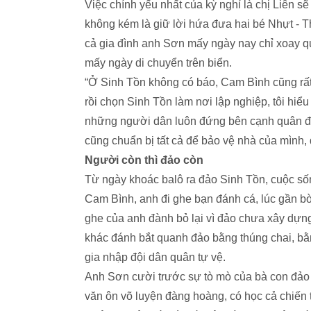
Việc chính yếu nhất của kỳ nghỉ là chị Liên 
không kém
là giữ lời hứa đưa hai bé Nhựt - 
cả gia đình anh Sơn mấy ngày nay chỉ xoay q
mấy ngày di chuyển trên biển.
“Ở Sinh Tồn không có báo, Cam Bình cũng rất ít,
rồi chọn Sinh Tồn làm nơi lập nghiệp, tôi hiể
những người dân luôn đứng bên cạnh quân đội
cũng chuẩn bị tất cả để bảo vệ nhà của mình, 
Người còn thì đảo còn
Từ ngày khoác balô ra đảo Sinh Tồn, cuộc số
Cam Bình, anh đi ghe bạn đánh cá, lúc gần bờ,
ghe của anh đành bỏ lại vì đảo chưa xây dựn
khác đánh bắt quanh đảo bằng thúng chai, bằn
gia nhập đội dân quân tự vệ.
Anh Sơn cười trước sự tò mò của bà con đảo 
văn ôn võ luyện đàng hoàng, có học cả chiến t