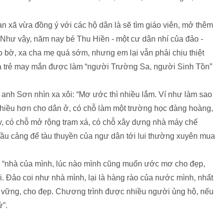
an xã vừa đồng ý với các hộ dân
là sẽ tìm giáo viên, mở thêm
 Như vậy, năm nay bé Thu Hiền - một cư dân nhí của đảo -
o bờ, xa cha mẹ quá sớm, nhưng em lại vẫn phải chịu thiệt
ứa trẻ may mắn được
làm “người Trường Sa, người Sinh Tồn”
anh Sơn nhìn xa xôi: “Mơ ước thì nhiều lắm. Ví như làm sao
nhiều hơn cho dân ở, có chỗ
làm một trường học đàng hoàng,
y, có chỗ mở rộng trạm xá, có chỗ xây dựng nhà máy chế
 cầu cảng để tàu thuyền của ngư dân tới lui thường xuyên mua
g “nhà của mình, lúc nào mình cũng muốn ước mơ cho đẹp,
i. Đảo coi như nhà mình, lại
là hàng rào của nước mình, nhất
ho vững, cho đẹp. Chương trình được nhiều người ủng hộ, nếu
”.