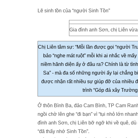
Lẽ sinh tồn của “người Sinh Tồn”
Gia đình anh Sơn, chị Liên vừa
Chị Liên tâm sự: “Mỗi lần được gọi “người Trư
bảo “nghe mát ruột” mỗi khi ai nhắc về mấy
niềm hãnh diện ấy ở đâu ra? Chính
là từ tì
Sa” - mà đa số những người ấy lại chẳng b
được nhận rất nhiều sự giúp đỡ của nhiều đ
trình “Góp đá xây Trường 
Ở thôn Bình Ba, đảo Cam Bình, TP Cam Ranh
ngồi chờ lên ghe “đi bạn” vì “tụi nhỏ lớn nha
đình anh Sơn, chị Liên bỡ ngỡ khi về quê, dù
“đã thấy nhớ Sinh Tồn”.