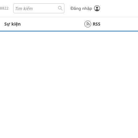
18822
Đăng nhập
Sự kiện
RSS