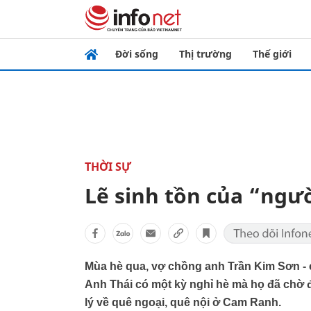
Đời sống
Thị trường
Thế giới
THỜI SỰ
Lẽ sinh tồn của “ngư
Mùa hè qua, vợ chồng anh Trần Kim Sơn - c
Anh Thái có một kỳ nghỉ hè mà họ đã chờ đ
lý về quê ngoại, quê nội ở Cam Ranh.