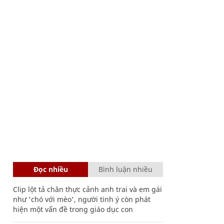
Đọc nhiều
Bình luận nhiều
Clip lột tả chân thực cảnh anh trai và em gái
như 'chó với mèo', người tinh ý còn phát
hiện một vấn đề trong giáo dục con