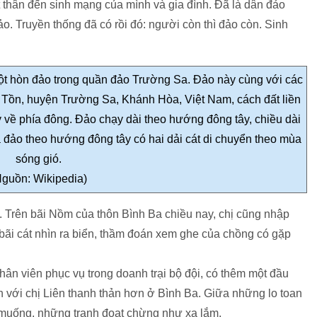
ết thân đến sinh mạng của mình và gia đình. Đã là dân đảo
o. Truyền thống đã có rồi đó: người còn thì đảo còn. Sinh
một hòn đảo trong quần đảo Trường Sa. Đảo này cùng với các
 Tồn, huyện Trường Sa, Khánh Hòa, Việt Nam, cách đất liền
ý về phía đông. Đảo chạy dài theo hướng đông tây, chiều dài
đảo theo hướng đông tây có hai dải cát di chuyển theo mùa
sóng gió.
Nguồn: Wikipedia)
n. Trên bãi Nồm của thôn Bình Ba chiều nay, chị cũng nhập
ãi cát nhìn ra biển, thầm đoán xem ghe của chồng có gặp
ân viên phục vụ trong doanh trại bộ đội, có thêm một đầu
n với chị Liên thanh thản hơn ở Bình Ba. Giữa những lo toan
 muống, những tranh đoạt chừng như xa lắm.