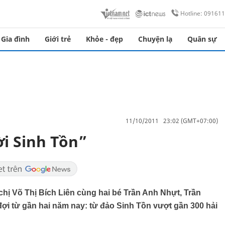
Hotline: 09161
Gia đình
Giới trẻ
Khỏe - đẹp
Chuyện lạ
Quân sự
11/10/2011 23:02 (GMT+07:00)
ời Sinh Tồn”
hị Võ Thị Bích Liên cùng hai bé Trần Anh Nhựt, Trần
ợi từ gần hai năm nay: từ đảo Sinh Tồn vượt gần 300 hải