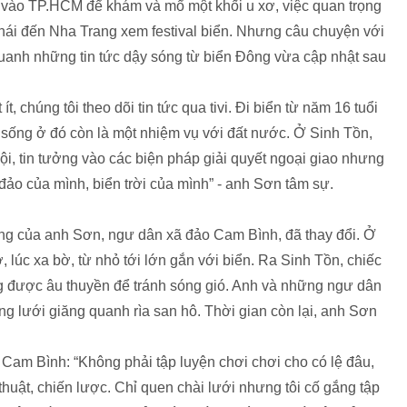
sẽ vào TP.HCM để khám và mổ một khối u xơ, việc quan trọng
Thái đến Nha Trang xem festival biển. Nhưng câu chuyện với
uanh những tin tức dậy sóng từ biển Đông vừa cập nhật sau
 chúng tôi theo dõi tin tức qua tivi. Đi biển từ năm 16 tuổi
u sống ở đó còn
là một nhiệm vụ với đất nước. Ở Sinh Tồn,
, tin tưởng vào các biện pháp giải quyết ngoại giao nhưng
đảo của mình, biển trời của mình” - anh Sơn tâm sự.
ng của anh Sơn, ngư dân xã đảo Cam Bình, đã thay đổi. Ở
 lúc xa bờ, từ nhỏ tới lớn gắn với biển. Ra Sinh Tồn, chiếc
g được âu thuyền để tránh sóng gió. Anh và những ngư dân
g lưới giăng quanh rìa san hô. Thời gian còn lại, anh Sơn
Cam Bình: “Không phải tập luyện chơi chơi cho có lệ đâu,
huật, chiến lược. Chỉ quen chài lưới nhưng tôi cố gắng tập