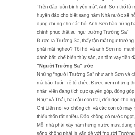
“Trên đảo luôn bình yên mà”. Anh Sơn thổ lộ 
huyện đảo cho biết sang năm Nhà nước sẽ hỗ 
dụng chung cho các hộ. Anh Sơn hào hứng hẳn 
chinh phục thật sự ngư trường Trường Sa”.
Được ra Trường Sa, thấy tận mắt ngư trường r
phải mãi nghèo? Tôi hỏi và anh Sơn nói mạnh
đánh bắt, chế biến thủy sản, an tâm vay tiền đ
“Người Trường Sa” ước
Những “người Trường Sa” như anh Sơn và chị
mà báo Tuổi Trẻ tổ chức. Được xem những thô
nhân viên đang tích cực quyên góp, đóng góp “x
Nhựt và Thái, hai cậu con tr
ai, đến đọc cho n
Chị Liên nói vợ chồng chị và các con có may
thiếu thốn rất nhiều. Đảo không có nước ngọt
Mỗi nhà phải xây hầm hứng nước mưa dùng cả
sống không phải
là vấn đề với “người Trường 