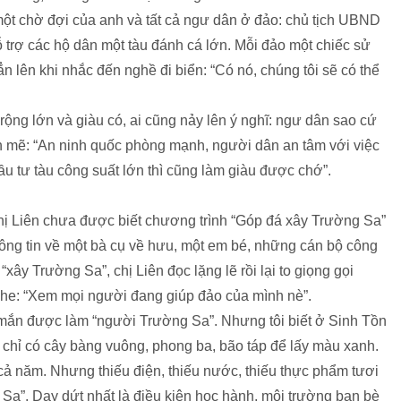
một chờ đợi của anh và tất cả ngư dân ở đảo: chủ tịch UBND
trợ các hộ dân một tàu đánh cá lớn. Mỗi đảo một chiếc sử
lên khi nhắc đến nghề đi biển: “Có nó, chúng tôi sẽ có thể
ộng lớn và giàu có, ai cũng nảy lên ý nghĩ: ngư dân sao cứ
 mẽ: “An ninh quốc phòng mạnh, người dân an tâm với việc
ầu tư tàu công suất lớn thì cũng
làm giàu được chớ”.
 Liên chưa được biết chương trình “Góp đá xây Trường Sa”
ng tin về một bà cụ về hưu, một em bé, những cán bộ công
ây Trường Sa”, chị Liên đọc lặng lẽ rồi lại to giọng gọi
ghe: “Xem mọi người đang giúp đảo của mình nè”.
 mắn được làm “người Trường Sa”. Nhưng tôi biết ở Sinh Tồn
, chỉ có cây bàng vuông, phong ba, bão táp để lấy màu xanh.
 năm. Nhưng thiếu điện, thiếu nước, thiếu thực phẩm tươi
Sa”. Day dứt nhất là điều kiện học hành, môi trường bạn bè