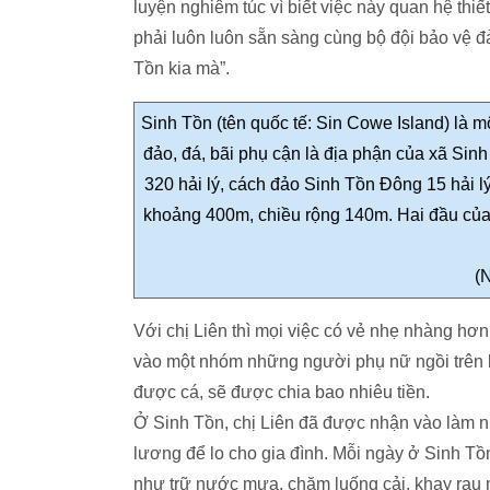
luyện nghiêm túc vì biết việc này quan hệ thi
phải luôn luôn sẵn sàng cùng bộ đội bảo vệ đả
Tồn kia mà”.
Sinh Tồn (tên quốc tế: Sin Cowe Island) là 
đảo, đá, bãi phụ cận
là địa phận của xã Sinh
320 hải lý, cách đảo Sinh Tồn Đông 15 hải l
khoảng 400m, chiều rộng 140m. Hai đầu của 
(
Với chị Liên thì mọi việc có vẻ nhẹ nhàng hơ
vào một nhóm những người phụ nữ ngồi trên b
được cá, sẽ được chia bao nhiêu tiền.
Ở Sinh Tồn, chị Liên đã được nhận vào làm nh
lương để lo cho gia đình. Mỗi ngày ở Sinh Tồ
như trữ nước mưa, chăm luống cải, khay rau