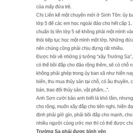
của mấy đứa trẻ.
Chị Liên kể một chuyện mới ở Sinh Tồn: ủy b
lớp 5 để các em học ngoài đảo cho hết cấp 1.
chuẩn bị lên lớp 5 sẽ không phải một mình và
thòi tiếp tục học một mình một lớp. Những đ
nên chúng cũng phải chịu đựng rất nhiều.
Được hỏi về những ý tưởng “xây Trường Sa”, 
có thể bồi đắp cho đảo rộng thêm, sẽ có chỗ 
không phải ghép trong ủy ban xã như hiện na
biến, thu mua thủy sản tại chỗ, có âu thuyền,
bán, trao đổi thủy sản, vật phẩm...”.
Anh Sơn cười bảo anh biết là khó lắm, nhưn
cho rộng, muốn xây đắp cho tiện nghi, hiện đạ
định phải giữ gìn, phải bồi đắp cho mạnh, c
nhiều người cùng ước mơ thì có thể được chứ
Trường Sa phải được bình yên