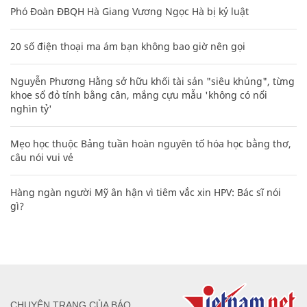
Phó Đoàn ĐBQH Hà Giang Vương Ngọc Hà bị kỷ luật
20 số điện thoại ma ám bạn không bao giờ nên gọi
Nguyễn Phương Hằng sở hữu khối tài sản "siêu khủng", từng
khoe sổ đỏ tính bằng cân, mắng cựu mẫu 'không có nổi
nghìn tỷ'
Mẹo học thuộc Bảng tuần hoàn nguyên tố hóa học bằng thơ,
câu nói vui vẻ
Hàng ngàn người Mỹ ân hận vì tiêm vắc xin HPV: Bác sĩ nói
gì?
CHUYÊN TRANG CỦA BÁO