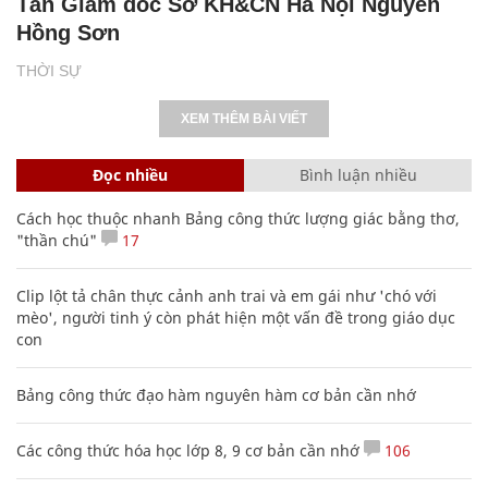
Tân Giám đốc Sở KH&CN Hà Nội Nguyễn
Hồng Sơn
THỜI SỰ
XEM THÊM BÀI VIẾT
Đọc nhiều
Bình luận nhiều
Cách học thuộc nhanh Bảng công thức lượng giác bằng thơ,
"thần chú"
17
Clip lột tả chân thực cảnh anh trai và em gái như 'chó với
mèo', người tinh ý còn phát hiện một vấn đề trong giáo dục
con
Bảng công thức đạo hàm nguyên hàm cơ bản cần nhớ
Các công thức hóa học lớp 8, 9 cơ bản cần nhớ
106