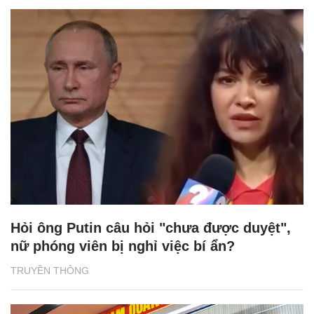
Hỏi ông Putin câu hỏi "chưa được duyệt",
nữ phóng viên bị nghỉ việc bí ẩn?
TRUYỀN THÔNG