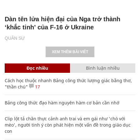
Dàn tên lửa hiện đại của Nga trở thành
‘khắc tinh’ của F-16 ở Ukraine
QUÂN SỰ
XEM THÊM BÀI VIẾT
Đọc nhiều
Bình luận nhiều
Cách học thuộc nhanh Bảng công thức lượng giác bằng thơ,
"thần chú"
17
Bảng công thức đạo hàm nguyên hàm cơ bản cần nhớ
Clip lột tả chân thực cảnh anh trai và em gái như 'chó với
mèo', người tinh ý còn phát hiện một vấn đề trong giáo dục
con