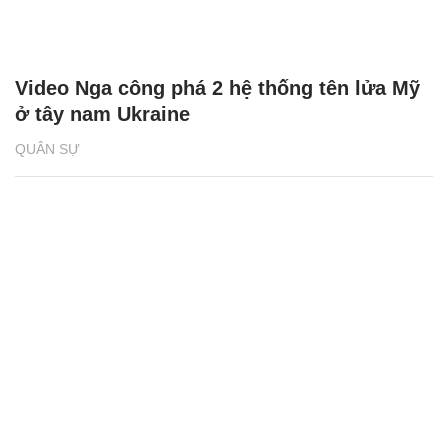
Video Nga công phá 2 hệ thống tên lửa Mỹ
ở tây nam Ukraine
QUÂN SỰ