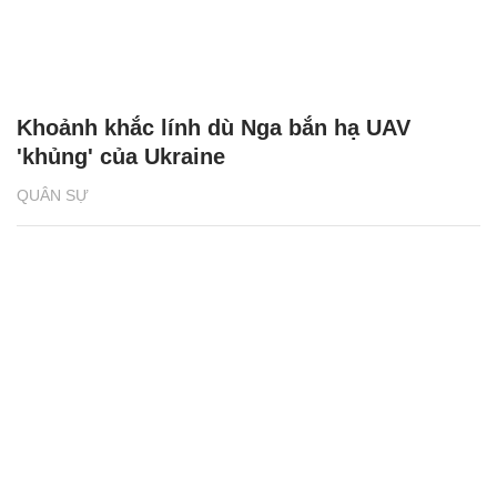
Khoảnh khắc lính dù Nga bắn hạ UAV
'khủng' của Ukraine
QUÂN SỰ