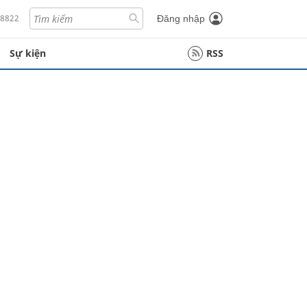
18822
Đăng nhập
Sự kiện
RSS