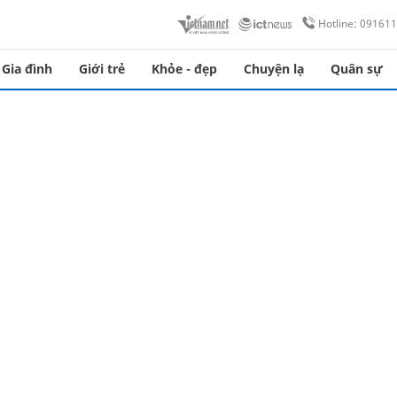
Hotline: 09161
Gia đình
Giới trẻ
Khỏe - đẹp
Chuyện lạ
Quân sự