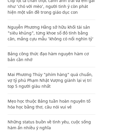
Clip lột tả chân thực cảnh anh trai và em gái
như 'chó với mèo', người tinh ý còn phát
hiện một vấn đề trong giáo dục con
Nguyễn Phương Hằng sở hữu khối tài sản
"siêu khủng", từng khoe sổ đỏ tính bằng
cân, mắng cựu mẫu 'không có nổi nghìn tỷ'
Bảng công thức đạo hàm nguyên hàm cơ
bản cần nhớ
Mai Phương Thúy "phím hàng" quá chuẩn,
vợ tỷ phú Phạm Nhật Vượng giành lại vị trí
top 5 người giàu nhất
Mẹo học thuộc Bảng tuần hoàn nguyên tố
hóa học bằng thơ, câu nói vui vẻ
Những status buồn về tình yêu, cuộc sống
hàm ẩn nhiều ý nghĩa