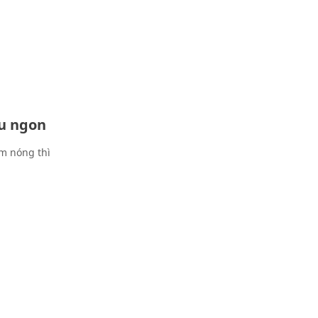
êu ngon
m nóng thì