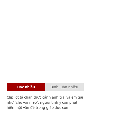
Đọc nhiều
Bình luận nhiều
Clip lột tả chân thực cảnh anh trai và em gái
như 'chó với mèo', người tinh ý còn phát
hiện một vấn đề trong giáo dục con