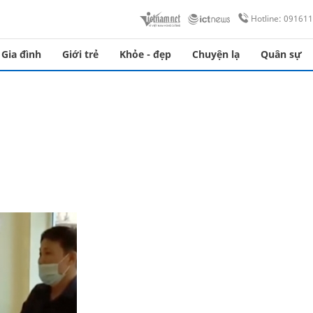
Hotline: 09161
Gia đình
Giới trẻ
Khỏe - đẹp
Chuyện lạ
Quân sự