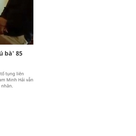
ú bà' 85
tố tụng liên
hạm Minh Hải vẫn
á nhân.