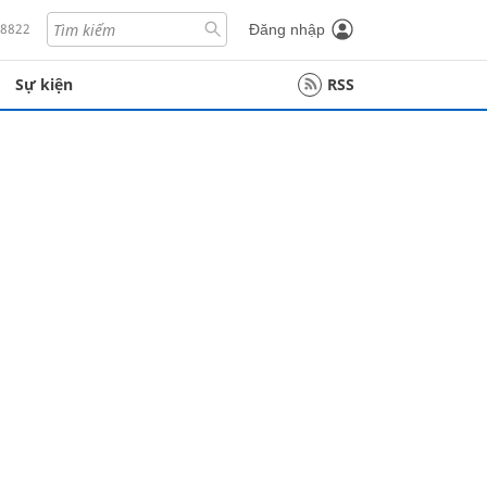
18822
Đăng nhập
Sự kiện
RSS