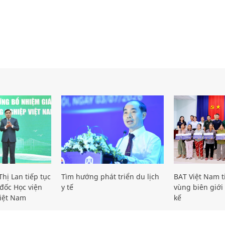
hị Lan tiếp tục
Tìm hướng phát triển du lịch
BAT Việt Nam t
đốc Học viện
y tế
vùng biên giới 
iệt Nam
kế