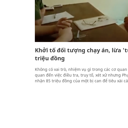
Khởi tố đối tượng chạy án, lừa 't
triệu đồng
Không có vai trò, nhiệm vụ gì trong các cơ quan 
quan đến việc điều tra, truy tố, xét xử nhưng P
nhận 85 triệu đồng của một bị can để tiêu xài c