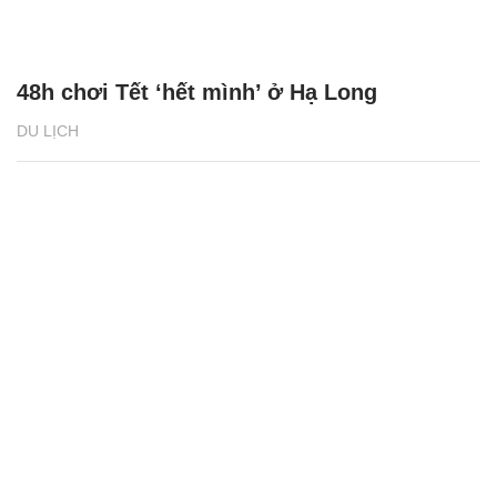
48h chơi Tết ‘hết mình’ ở Hạ Long
DU LỊCH