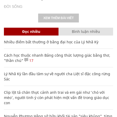
ĐỜI SỐNG
XEM THÊM BÀI VIẾT
Đọc nhiều
Bình luận nhiều
Nhiều điểm bất thường ở bằng đại học của Lý Nhã Kỳ
Cách học thuộc nhanh Bảng công thức lượng giác bằng thơ,
"thần chú"
17
Lý Nhã Kỳ lần đầu tâm sự về người cha Liệt sĩ đặc công rừng
Sác
Clip lột tả chân thực cảnh anh trai và em gái như 'chó với
mèo', người tinh ý còn phát hiện một vấn đề trong giáo dục
con
Nguyễn Phương Hằng sở hữu khối tài sản "siêu khủng", từng