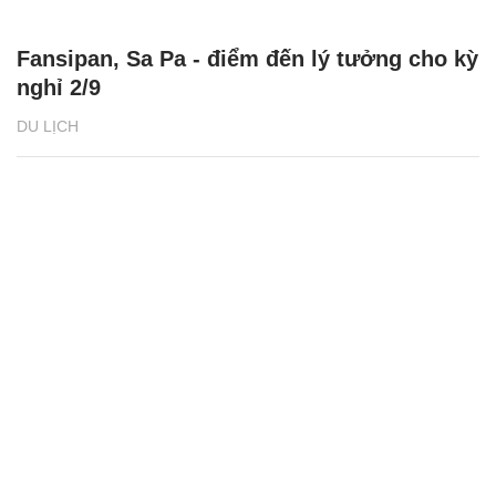
Fansipan, Sa Pa - điểm đến lý tưởng cho kỳ
nghỉ 2/9
DU LỊCH