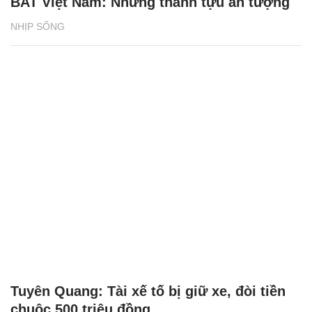
BAT Việt Nam: Những thành tựu ấn tượng
NHỊP SỐNG
Tuyên Quang: Tài xế tố bị giữ xe, đòi tiền
chuộc 500 triệu đồng