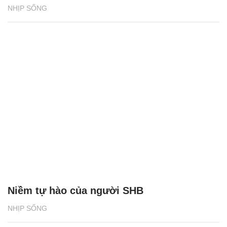
NHỊP SỐNG
Niềm tự hào của người SHB
NHỊP SỐNG