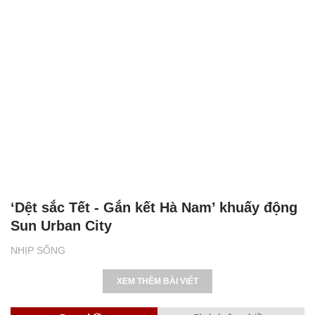
‘Dệt sắc Tết - Gắn kết Hà Nam’ khuấy động
Sun Urban City
NHỊP SỐNG
XEM THÊM BÀI VIẾT