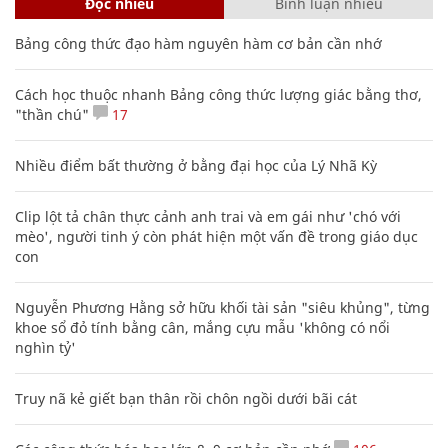
Đọc nhiều
Bình luận nhiều
Bảng công thức đạo hàm nguyên hàm cơ bản cần nhớ
Cách học thuộc nhanh Bảng công thức lượng giác bằng thơ,
"thần chú"
17
Nhiều điểm bất thường ở bằng đại học của Lý Nhã Kỳ
Clip lột tả chân thực cảnh anh trai và em gái như 'chó với
mèo', người tinh ý còn phát hiện một vấn đề trong giáo dục
con
Nguyễn Phương Hằng sở hữu khối tài sản "siêu khủng", từng
khoe sổ đỏ tính bằng cân, mắng cựu mẫu 'không có nổi
nghìn tỷ'
Truy nã kẻ giết bạn thân rồi chôn ngồi dưới bãi cát