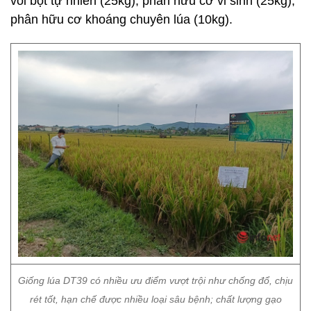
vôi bột tự nhiên (25kg); phân hữu cơ vi sinh (25kg);
phân hữu cơ khoáng chuyên lúa (10kg).
Giống lúa DT39 có nhiều ưu điểm vượt trội như chống đổ, chịu
rét tốt, hạn chế được nhiều loại sâu bệnh; chất lượng gạo