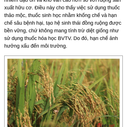
nhiễm đạo ôn và khô vằn cao hơn so với ruộng sản
xuất hữu cơ. Điều này cho thấy việc sử dụng thuốc
thảo mộc, thuốc sinh học nhằm khống chế và hạn
chế sâu bệnh hại, tạo hệ sinh thái đồng ruộng được
bền vững, chứ không mang tính trừ diệt giống như
sử dụng thuốc hóa học BVTV. Do đó, hạn chế ảnh
hưởng xấu đến môi trường.