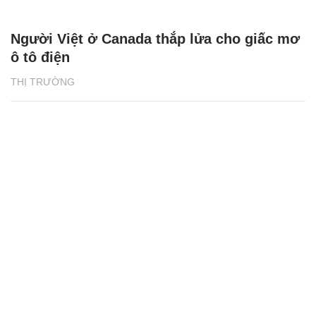
Người Việt ở Canada thắp lửa cho giấc mơ
ô tô điện
THỊ TRƯỜNG