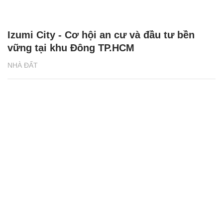
Izumi City - Cơ hội an cư và đầu tư bền
vững tại khu Đông TP.HCM
NHÀ ĐẤT