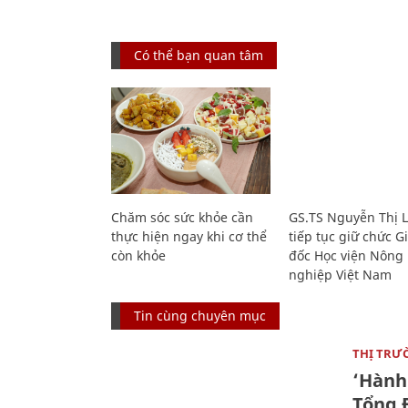
Có thể bạn quan tâm
Chăm sóc sức khỏe cần
GS.TS Nguyễn Thị 
thực hiện ngay khi cơ thể
tiếp tục giữ chức 
còn khỏe
đốc Học viện Nông
nghiệp Việt Nam
Tin cùng chuyên mục
THỊ TRƯ
‘Hành 
Tổng Đ