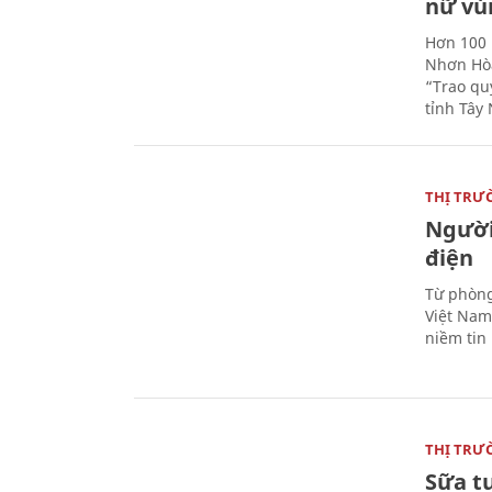
nữ vù
Hơn 100 
Nhơn Hòa
“Trao qu
tỉnh Tây 
THỊ TRƯ
Người
điện
Từ phòng
Việt Nam 
niềm tin
THỊ TRƯ
Sữa t