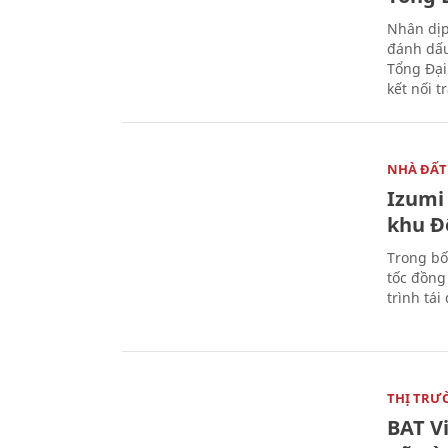
Nhân dịp
đánh dấu
Tổng Đại
kết nối t
NHÀ ĐẤT
Izumi 
khu Đ
Trong bố
tốc đồng
trình tái
THỊ TRƯ
BAT V