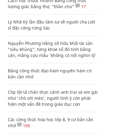
Cách học thuộc nhanh Bảng công thức
lượng giác bằng thơ, "thần chú"
17
Lý Nhã Kỳ lần đầu tâm sự về người cha Liệt
sĩ đặc công rừng Sác
Nguyễn Phương Hằng sở hữu khối tài sản
"siêu khủng", từng khoe sổ đỏ tính bằng
cân, mắng cựu mẫu 'không có nổi nghìn tỷ'
Bảng công thức đạo hàm nguyên hàm cơ
bản cần nhớ
Clip lột tả chân thực cảnh anh trai và em gái
như 'chó với mèo', người tinh ý còn phát
hiện một vấn đề trong giáo dục con
Các công thức hóa học lớp 8, 9 cơ bản cần
nhớ
106