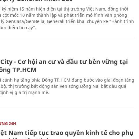
 kỷ niệm 15 năm hiện diện tại thị trường Việt Nam, đồng thời
 cột mốc 10 năm thành lập và phát triển mô hình Văn phòng
 lý GenCasa/GenBella, Generali triển khai chuyến xe “Hành trình
răm điểm tin cậy”.
City - Cơ hội an cư và đầu tư bền vững tại
ông TP.HCM
i cảnh hạ tầng phía Đông TP.HCM đang bước vào giai đoạn tăng
 bộ, thị trường bất động sản ven sông Đồng Nai bắt đầu quá
 định vị giá trị mạnh mẽ.
ỜNG 24H
iệt Nam tiếp tục trao quyền kinh tế cho phụ