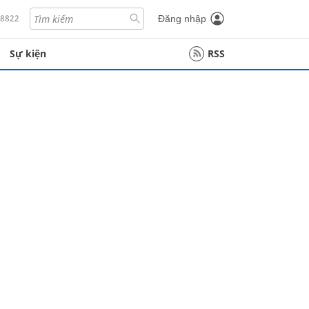
18822
Đăng nhập
Sự kiện
RSS