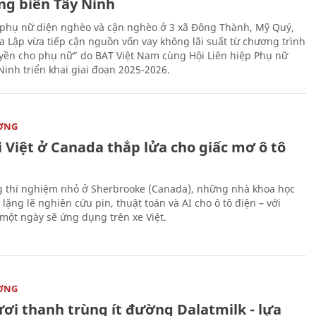
ng biên Tây Ninh
phụ nữ diện nghèo và cận nghèo ở 3 xã Đông Thành, Mỹ Quý,
 Lập vừa tiếp cận nguồn vốn vay không lãi suất từ chương trình
yền cho phụ nữ” do BAT Việt Nam cùng Hội Liên hiệp Phụ nữ
Ninh triển khai giai đoạn 2025-2026.
ỜNG
 Việt ở Canada thắp lửa cho giấc mơ ô tô
 thí nghiệm nhỏ ở Sherbrooke (Canada), những nhà khoa học
lặng lẽ nghiên cứu pin, thuật toán và AI cho ô tô điện – với
 một ngày sẽ ứng dụng trên xe Việt.
ỜNG
ươi thanh trùng ít đường Dalatmilk - lựa