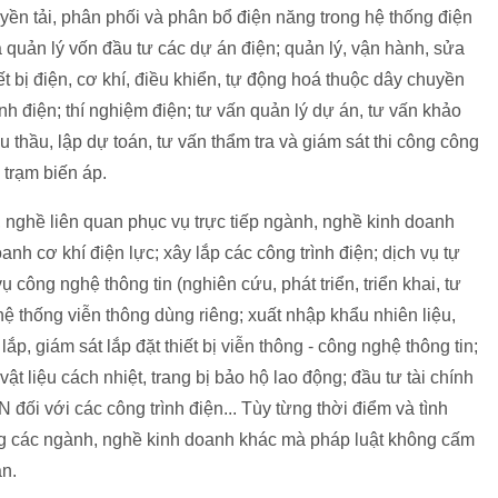
uyền tải, phân phối và phân bổ điện năng trong hệ thống điện
 quản lý vốn đầu tư các dự án điện; quản lý, vận hành, sửa
ết bị điện, cơ khí, điều khiển, tự động hoá thuộc dây chuyền
ình điện; thí nghiệm điện; tư vấn quản lý dự án, tư vấn khảo
ấu thầu, lập dự toán, tư vấn thẩm tra và giám sát thi công công
 trạm biến áp.
nghề liên quan phục vụ trực tiếp ngành, nghề kinh doanh
oanh cơ khí điện lực; xây lắp các công trình điện; dịch vụ tự
 công nghệ thông tin (nghiên cứu, phát triển, triển khai, tư
hệ thống viễn thông dùng riêng; xuất nhập khẩu nhiên liệu,
 lắp, giám sát lắp đặt thiết bị viễn thông - công nghệ thông tin;
vật liệu cách nhiệt, trang bị bảo hộ lao động; đầu tư tài chính
ối với các công trình điện... Tùy từng thời điểm và tình
ng các ngành, nghề kinh doanh khác mà pháp luật không cấm
n.