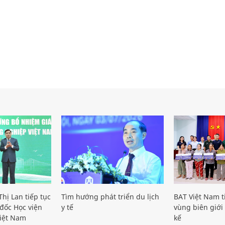
hị Lan tiếp tục
Tìm hướng phát triển du lịch
BAT Việt Nam t
đốc Học viện
y tế
vùng biên giới 
iệt Nam
kế