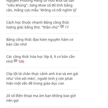
Nguyễn Phương Hằng sở hữu khối tài sản
"siêu khủng", từng khoe sổ đỏ tính bằng
cân, mắng cựu mẫu 'không có nổi nghìn tỷ'
Cách học thuộc nhanh Bảng công thức
lượng giác bằng thơ, "thần chú"
17
Bảng công thức đạo hàm nguyên hàm cơ
bản cần nhớ
Các công thức hóa học lớp 8, 9 cơ bản cần
nhớ
106
Clip lột tả chân thực cảnh anh trai và em gái
như 'chó với mèo', người tinh ý còn phát
hiện một vấn đề trong giáo dục con
20 số điện thoại ma ám bạn không bao giờ
nên gọi