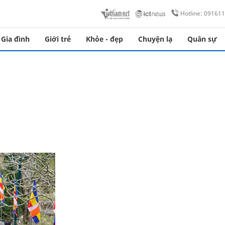
Hotline: 09161
Gia đình
Giới trẻ
Khỏe - đẹp
Chuyện lạ
Quân sự