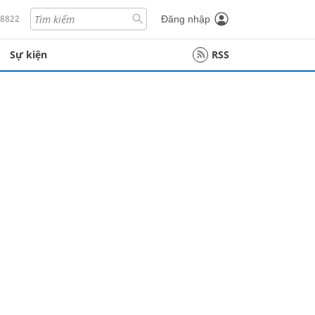
18822
Đăng nhập
Sự kiện
RSS