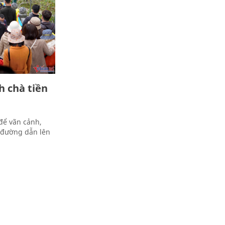
h chà tiền
để vãn cảnh,
 đường dẫn lên