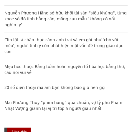
Nguyễn Phương Hằng sở hữu khối tài sản "siêu khủng", từng
khoe sổ đỏ tính bằng cân, mắng cựu mẫu 'không có nổi
nghìn tỷ'
Clip lột tả chân thực cảnh anh trai và em gái như 'chó với
mèo', người tinh ý còn phát hiện một vấn đề trong giáo dục
con
Mẹo học thuộc Bảng tuần hoàn nguyên tố hóa học bằng thơ,
câu nói vui vẻ
20 số điện thoại ma ám bạn không bao giờ nên gọi
Mai Phương Thúy "phím hàng" quá chuẩn, vợ tỷ phú Phạm
Nhật Vượng giành lại vị trí top 5 người giàu nhất
Nhà đất