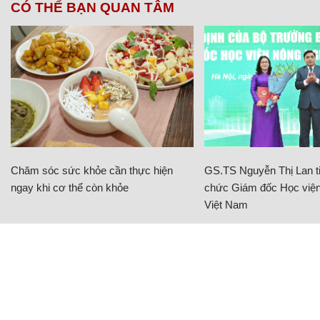
CÓ THỂ BẠN QUAN TÂM
Chăm sóc sức khỏe cần thực hiện
GS.TS Nguyễn Thị Lan ti
ngay khi cơ thể còn khỏe
chức Giám đốc Học viện
Việt Nam