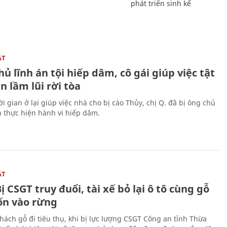
phát triển sinh kế
ẬT
ủ lĩnh án tội hiếp dâm, cô gái giúp việc tật
 lầm lũi rời tòa
i gian ở lại giúp việc nhà cho bị cáo Thủy, chị Q. đã bị ông chủ
n thực hiện hành vi hiếp dâm.
ẬT
ị CSGT truy đuổi, tài xế bỏ lại ô tô cùng gỗ
rốn vào rừng
hách gỗ đi tiêu thụ, khi bị lực lượng CSGT Công an tỉnh Thừa