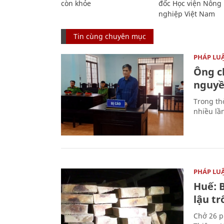
còn khỏe
đốc Học viện Nông
nghiệp Việt Nam
Tin cùng chuyên mục
PHÁP LU
Ông ch
nguyền
Trong thờ
nhiều lầ
PHÁP LU
Huế: B
lậu t
Chở 26 p