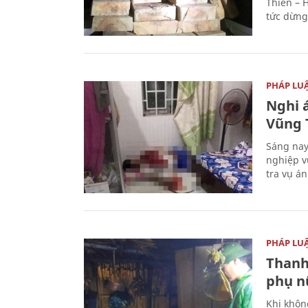
Thiên – 
tức dừng
PHÁP LU
Nghi á
Vũng 
Sáng nay
nghiệp v
tra vụ á
PHÁP LU
Thanh
phụ nữ
Khi khôn