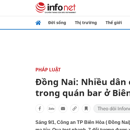
Đời sống
Thị trường
Thế giới
PHÁP LUẬT
Đồng Nai: Nhiều dân 
trong quán bar ở Biê
Sáng 9/1, Công an TP Biên Hòa ( Đồng Nai) 
ma túy. Qua test nhanh, 7 đối tượng được 