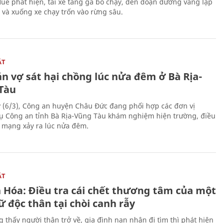
Huế phát hiện, tài xế tăng ga bỏ chạy, đến đoạn đường vắng lập
 và xuống xe chạy trốn vào rừng sâu.
ẬT
n vợ sát hại chồng lúc nửa đêm ở Bà Rịa-
Tàu
 (6/3), Công an huyện Châu Đức đang phối hợp các đơn vị
ụ Công an tỉnh Bà Rịa-Vũng Tàu khám nghiệm hiện trường, điều
n mạng xảy ra lúc nửa đêm.
ẬT
 Hóa: Điều tra cái chết thương tâm của một
 độc thân tại chòi canh rẫy
g thấy người thân trở về, gia đình nạn nhân đi tìm thì phát hiện