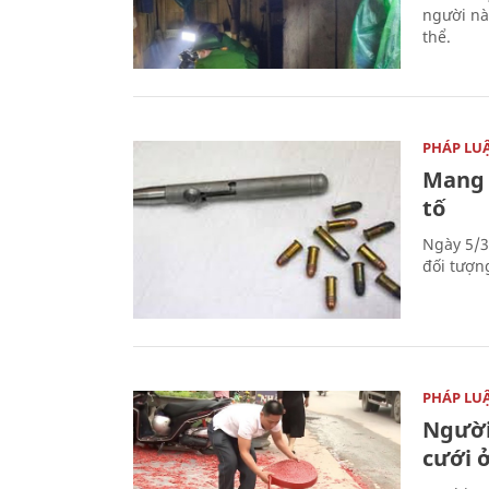
người nà
thể.
PHÁP LU
Mang 
tố
Ngày 5/3
đối tượn
PHÁP LU
Người
cưới ở