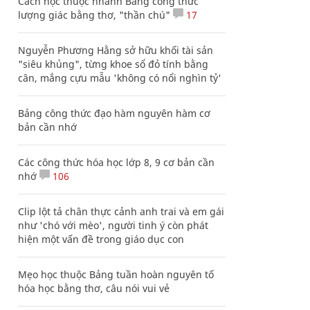
Cách học thuộc nhanh Bảng công thức
lượng giác bằng thơ, "thần chú"
17
Nguyễn Phương Hằng sở hữu khối tài sản
"siêu khủng", từng khoe sổ đỏ tính bằng
cân, mắng cựu mẫu 'không có nổi nghìn tỷ'
Bảng công thức đạo hàm nguyên hàm cơ
bản cần nhớ
Các công thức hóa học lớp 8, 9 cơ bản cần
nhớ
106
Clip lột tả chân thực cảnh anh trai và em gái
như 'chó với mèo', người tinh ý còn phát
hiện một vấn đề trong giáo dục con
Mẹo học thuộc Bảng tuần hoàn nguyên tố
hóa học bằng thơ, câu nói vui vẻ