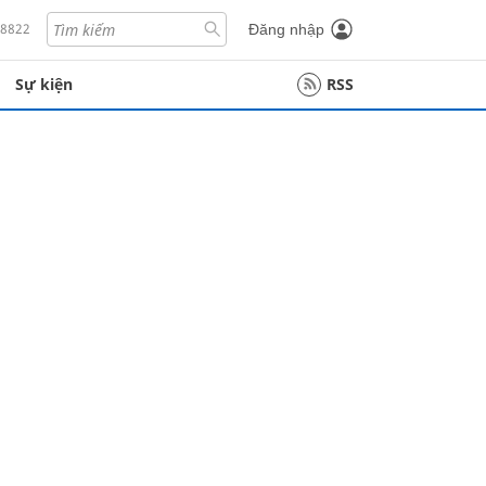
18822
Đăng nhập
Sự kiện
RSS