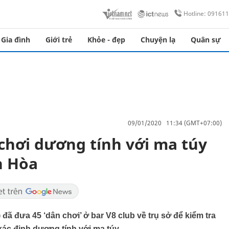
Hotline: 09161
Gia đình
Giới trẻ
Khỏe - đẹp
Chuyện lạ
Quân sự
09/01/2020 11:34 (GMT+07:00)
chơi dương tính với ma túy
n Hòa
đã đưa 45 ‘dân chơi’ ở bar V8 club về trụ sở để kiểm tra
xác định dương tính với ma túy.