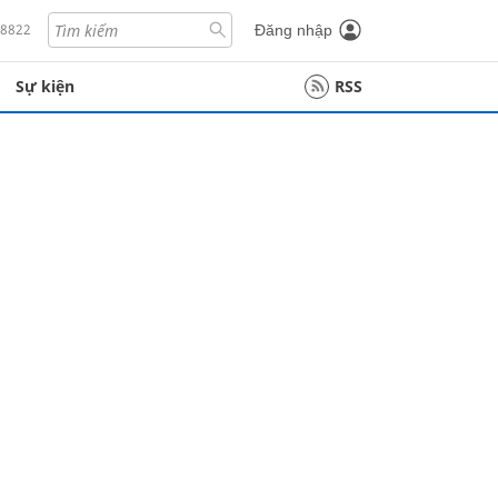
18822
Đăng nhập
Sự kiện
RSS