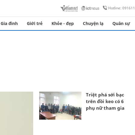
Hotline: 09161
Gia đình
Giới trẻ
Khỏe - đẹp
Chuyện lạ
Quân sự
Triệt phá sới bạc
trên đồi keo có 6
phụ nữ tham gia