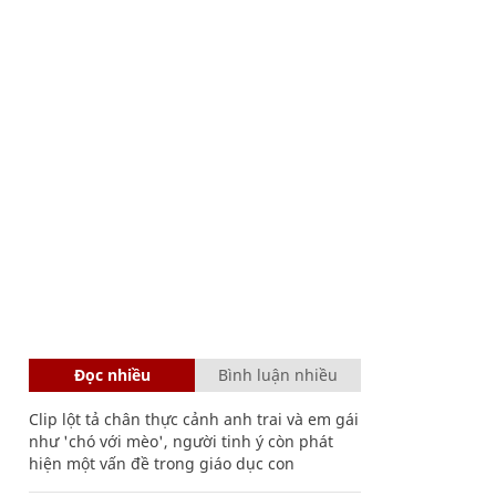
Đọc nhiều
Bình luận nhiều
Clip lột tả chân thực cảnh anh trai và em gái
như 'chó với mèo', người tinh ý còn phát
hiện một vấn đề trong giáo dục con