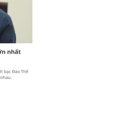
lớn nhất
sới bạc Đào Thế
 nhau.