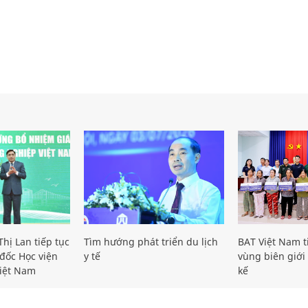
hị Lan tiếp tục
Tìm hướng phát triển du lịch
BAT Việt Nam t
đốc Học viện
y tế
vùng biên giới 
iệt Nam
kế