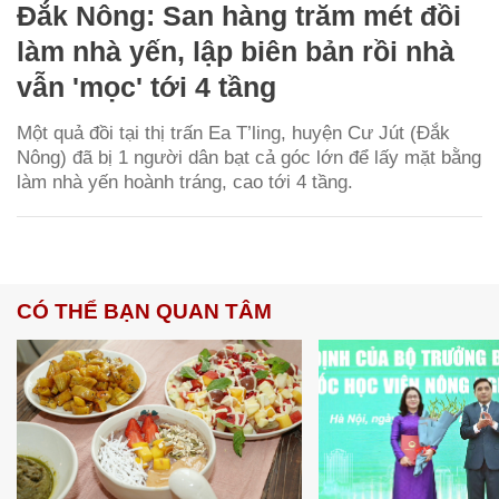
Đắk Nông: San hàng trăm mét đồi
làm nhà yến, lập biên bản rồi nhà
vẫn 'mọc' tới 4 tầng
Một quả đồi tại thị trấn Ea T’ling, huyện Cư Jút (Đắk
Nông) đã bị 1 người dân bạt cả góc lớn để lấy mặt bằng
làm nhà yến hoành tráng, cao tới 4 tầng.
CÓ THỂ BẠN QUAN TÂM