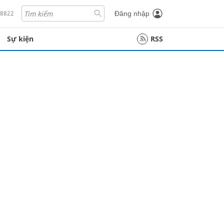
18822
Đăng nhập
Sự kiện
RSS