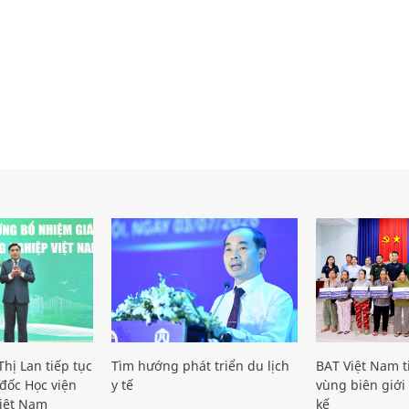
hị Lan tiếp tục
Tìm hướng phát triển du lịch
BAT Việt Nam t
đốc Học viện
y tế
vùng biên giới 
iệt Nam
kế