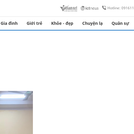
Hotline: 09161
Gia đình
Giới trẻ
Khỏe - đẹp
Chuyện lạ
Quân sự