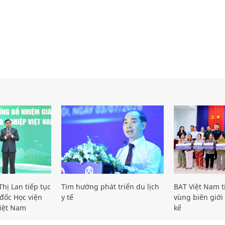
hị Lan tiếp tục
Tìm hướng phát triển du lịch
BAT Việt Nam t
đốc Học viện
y tế
vùng biên giới 
iệt Nam
kế