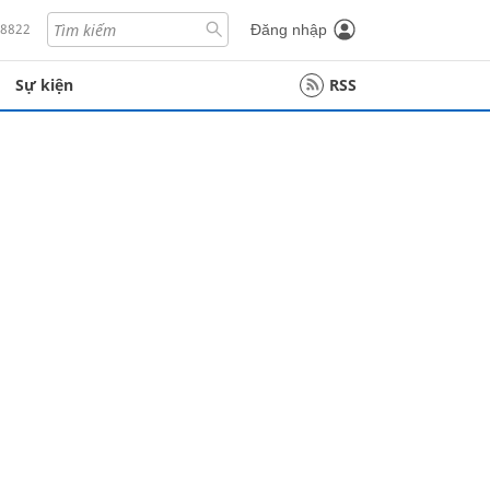
18822
Đăng nhập
Sự kiện
RSS