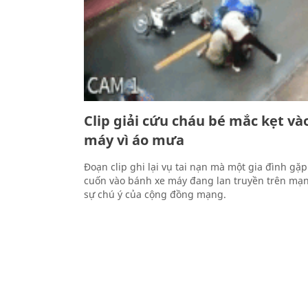
Clip giải cứu cháu bé mắc kẹt và
máy vì áo mưa
Đoạn clip ghi lại vụ tai nạn mà một gia đình gặ
cuốn vào bánh xe máy đang lan truyền trên mạn
sự chú ý của cộng đồng mạng.