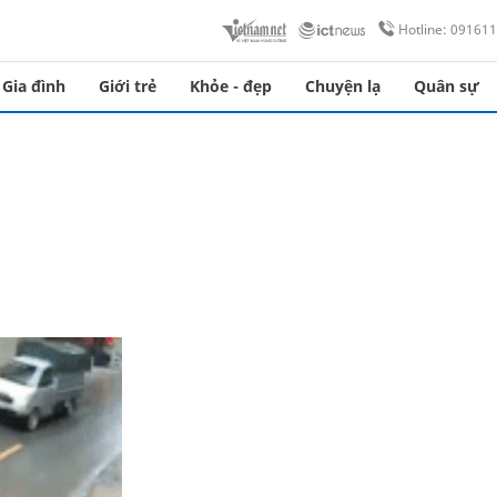
Hotline: 09161
Gia đình
Giới trẻ
Khỏe - đẹp
Chuyện lạ
Quân sự