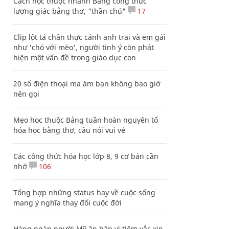
Cách học thuộc nhanh Bảng công thức
lượng giác bằng thơ, "thần chú"
17
Clip lột tả chân thực cảnh anh trai và em gái
như 'chó với mèo', người tinh ý còn phát
hiện một vấn đề trong giáo dục con
20 số điện thoại ma ám bạn không bao giờ
nên gọi
Mẹo học thuộc Bảng tuần hoàn nguyên tố
hóa học bằng thơ, câu nói vui vẻ
Các công thức hóa học lớp 8, 9 cơ bản cần
nhớ
106
Tổng hợp những status hay về cuộc sống
mang ý nghĩa thay đổi cuộc đời
Hàng ngàn người Mỹ ân hận vì tiêm vắc xin