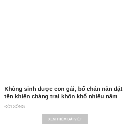
Không sinh được con gái, bố chán nản đặt
tên khiến chàng trai khốn khổ nhiều năm
ĐỜI SỐNG
XEM THÊM BÀI VIẾT