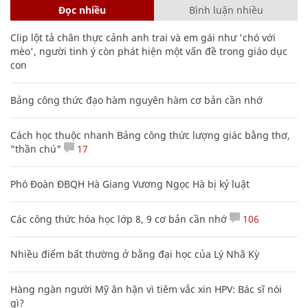
Đọc nhiều
Bình luận nhiều
Clip lột tả chân thực cảnh anh trai và em gái như 'chó với
mèo', người tinh ý còn phát hiện một vấn đề trong giáo dục
con
Bảng công thức đạo hàm nguyên hàm cơ bản cần nhớ
Cách học thuộc nhanh Bảng công thức lượng giác bằng thơ,
"thần chú"
17
Phó Đoàn ĐBQH Hà Giang Vương Ngọc Hà bị kỷ luật
Các công thức hóa học lớp 8, 9 cơ bản cần nhớ
106
Nhiều điểm bất thường ở bằng đại học của Lý Nhã Kỳ
Hàng ngàn người Mỹ ân hận vì tiêm vắc xin HPV: Bác sĩ nói
gì?