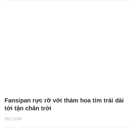
Fansipan rực rỡ với thảm hoa tím trải dài
tới tận chân trời
DU LỊCH