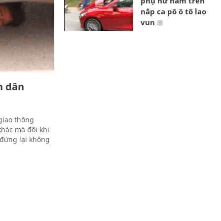
phụ nữ nằm trên
nắp ca pô ô tô lao
vun
n dân
giao thông
khác mà đôi khi
 đứng lại không