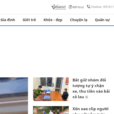
Hotline: 09161
Gia đình
Giới trẻ
Khỏe - đẹp
Chuyện lạ
Quân sự
Bắt giữ nhóm đối
tượng tự ý chặn
xe, thu tiền vào bãi
cỏ lau
Xôn xao clip người