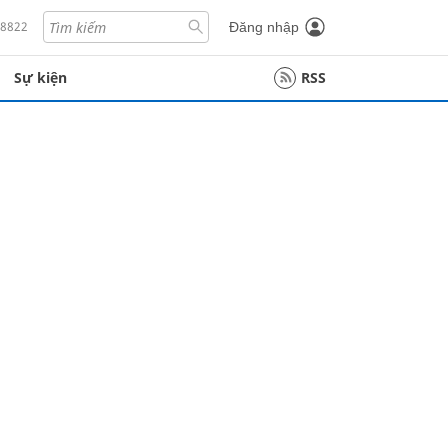
18822
Đăng nhập
Sự kiện
RSS