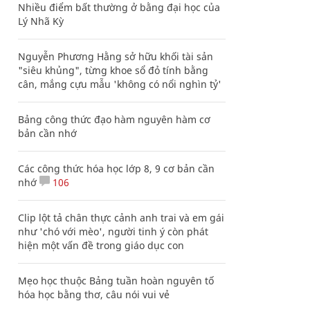
Nhiều điểm bất thường ở bằng đại học của
Lý Nhã Kỳ
Nguyễn Phương Hằng sở hữu khối tài sản
"siêu khủng", từng khoe sổ đỏ tính bằng
cân, mắng cựu mẫu 'không có nổi nghìn tỷ'
Bảng công thức đạo hàm nguyên hàm cơ
bản cần nhớ
Các công thức hóa học lớp 8, 9 cơ bản cần
nhớ
106
Clip lột tả chân thực cảnh anh trai và em gái
như 'chó với mèo', người tinh ý còn phát
hiện một vấn đề trong giáo dục con
Mẹo học thuộc Bảng tuần hoàn nguyên tố
hóa học bằng thơ, câu nói vui vẻ