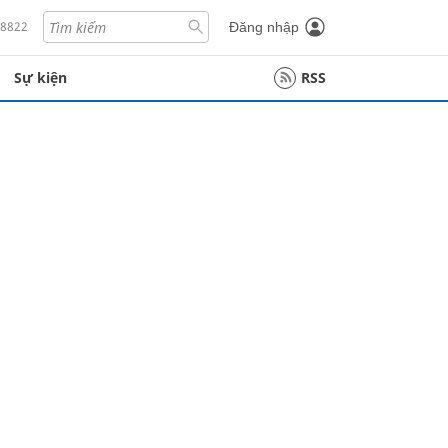
18822
Đăng nhập
Sự kiện
RSS