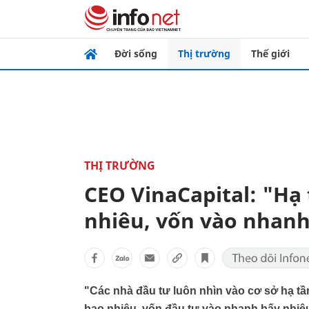
Đời sống
Thị trường
Thế giới
THỊ TRƯỜNG
CEO VinaCapital: "Hạ
nhiêu, vốn vào nhanh
"Các nhà đầu tư luôn nhìn vào cơ sở hạ tầ
bao nhiêu, vốn đầu tư vào nhanh bấy nhiê