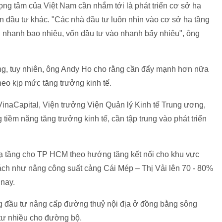
ng tâm của Việt Nam cần nhắm tới là phát triển cơ sở hạ
ản đầu tư khác. "Các nhà đầu tư luôn nhìn vào cơ sở hạ tầng
ển nhanh bao nhiêu, vốn đầu tư vào nhanh bấy nhiêu", ông
ầng, tuy nhiên, ông Andy Ho cho rằng cần đẩy mạnh hơn nữa
heo kịp mức tăng trưởng kinh tế.
VinaCapital, Viện trưởng Viện Quản lý Kinh tế Trung ương,
iềm năng tăng trưởng kinh tế, cần tập trung vào phát triển
ạ tầng cho TP HCM theo hướng tăng kết nối cho khu vực
bách như nâng công suất cảng Cái Mép – Thị Vải lên 70 - 80%
 nay.
g đầu tư nâng cấp đường thuỷ nội địa ở đồng bằng sông
tư nhiều cho đường bộ.