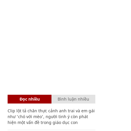
Đọc nhiều
Bình luận nhiều
Clip lột tả chân thực cảnh anh trai và em gái
như 'chó với mèo', người tinh ý còn phát
hiện một vấn đề trong giáo dục con