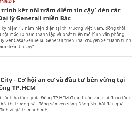
ỜNG 24H
trình kết nối trăm điểm tin cậy’ đến các
ại lý Generali miền Bắc
 kỷ niệm 15 năm hiện diện tại thị trường Việt Nam, đồng thời
 cột mốc 10 năm thành lập và phát triển mô hình Văn phòng
 lý GenCasa/GenBella, Generali triển khai chuyến xe “Hành trình
răm điểm tin cậy”.
City - Cơ hội an cư và đầu tư bền vững tại
ông TP.HCM
i cảnh hạ tầng phía Đông TP.HCM đang bước vào giai đoạn tăng
 bộ, thị trường bất động sản ven sông Đồng Nai bắt đầu quá
 định vị giá trị mạnh mẽ.