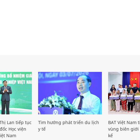
hị Lan tiếp tục
Tìm hướng phát triển du lịch
BAT Việt Nam t
đốc Học viện
y tế
vùng biên giới 
iệt Nam
kế