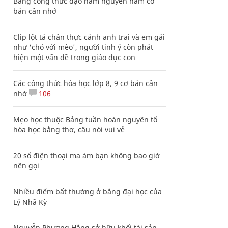
Bảng công thức đạo hàm nguyên hàm cơ
bản cần nhớ
Clip lột tả chân thực cảnh anh trai và em gái
như 'chó với mèo', người tinh ý còn phát
hiện một vấn đề trong giáo dục con
Các công thức hóa học lớp 8, 9 cơ bản cần
nhớ
106
Mẹo học thuộc Bảng tuần hoàn nguyên tố
hóa học bằng thơ, câu nói vui vẻ
20 số điện thoại ma ám bạn không bao giờ
nên gọi
Nhiều điểm bất thường ở bằng đại học của
Lý Nhã Kỳ
Nguyễn Phương Hằng sở hữu khối tài sản