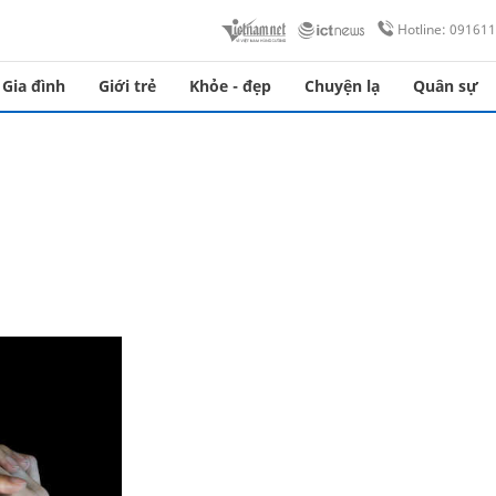
Hotline: 09161
Gia đình
Giới trẻ
Khỏe - đẹp
Chuyện lạ
Quân sự