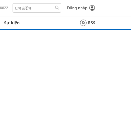
18822
Đăng nhập
Sự kiện
RSS