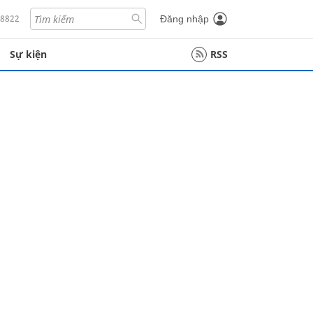
18822
Đăng nhập
Sự kiện
RSS