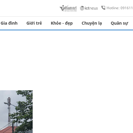
Hotline: 09161
Gia đình
Giới trẻ
Khỏe - đẹp
Chuyện lạ
Quân sự