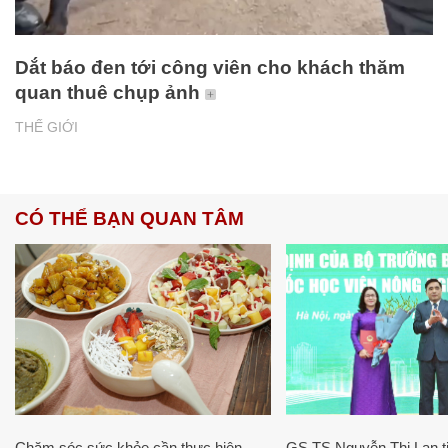
Dắt báo đen tới công viên cho khách thăm
quan thuê chụp ảnh
THẾ GIỚI
CÓ THỂ BẠN QUAN TÂM
Chăm sóc sức khỏe cần thực hiện
GS.TS Nguyễn Thị Lan ti