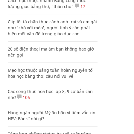
Cách học thuộc nhanh Bảng công thức
lượng giác bằng thơ, "thần chú"
17
Clip lột tả chân thực cảnh anh trai và em gái
như 'chó với mèo', người tinh ý còn phát
hiện một vấn đề trong giáo dục con
20 số điện thoại ma ám bạn không bao giờ
nên gọi
Mẹo học thuộc Bảng tuần hoàn nguyên tố
hóa học bằng thơ, câu nói vui vẻ
Các công thức hóa học lớp 8, 9 cơ bản cần
nhớ
106
Hàng ngàn người Mỹ ân hận vì tiêm vắc xin
HPV: Bác sĩ nói gì?
Tổng hợp những status hay về cuộc sống