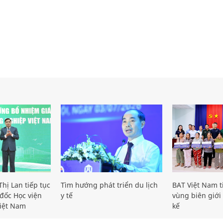
hị Lan tiếp tục
Tìm hướng phát triển du lịch
BAT Việt Nam t
đốc Học viện
y tế
vùng biên giới 
iệt Nam
kế