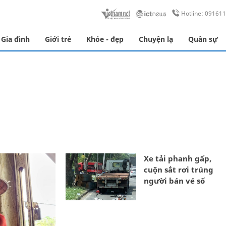
Hotline: 09161
Gia đình
Giới trẻ
Khỏe - đẹp
Chuyện lạ
Quân sự
Xe tải phanh gấp,
cuộn sắt rơi trúng
người bán vé số