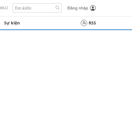
18822
Đăng nhập
Sự kiện
RSS