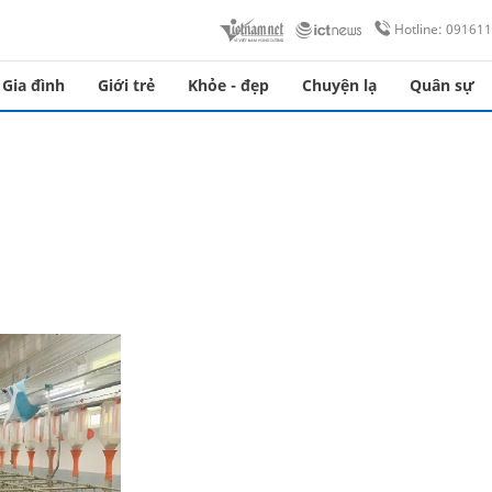
Hotline: 09161
Gia đình
Giới trẻ
Khỏe - đẹp
Chuyện lạ
Quân sự