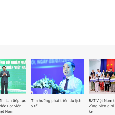
hị Lan tiếp tục
Tìm hướng phát triển du lịch
BAT Việt Nam t
đốc Học viện
y tế
vùng biên giới 
iệt Nam
kế