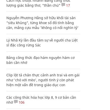
Cách học thuộc nhanh Bảng công thức
lượng giác bằng thơ, "thần chú"
17
Nguyễn Phương Hằng sở hữu khối tài sản
"siêu khủng", từng khoe sổ đỏ tính bằng
cân, mắng cựu mẫu 'không có nổi nghìn tỷ'
Lý Nhã Kỳ lần đầu tâm sự về người cha Liệt
sĩ đặc công rừng Sác
Bảng công thức đạo hàm nguyên hàm cơ
bản cần nhớ
Clip lột tả chân thực cảnh anh trai và em gái
như 'chó với mèo', người tinh ý còn phát
hiện một vấn đề trong giáo dục con
Các công thức hóa học lớp 8, 9 cơ bản cần
nhớ
106