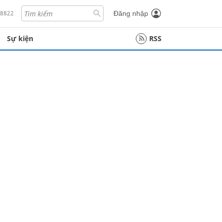
18822
Đăng nhập
Sự kiện
RSS