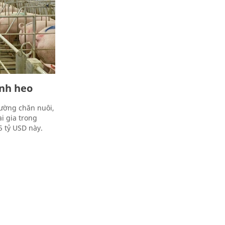
anh heo
ường chăn nuôi,
i gia trong
5 tỷ USD này.