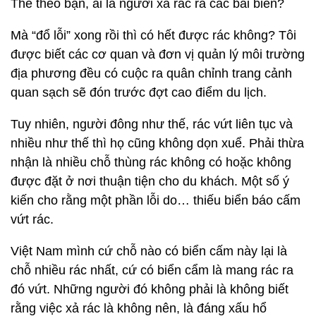
Thế theo bạn, ai là người xả rác ra các bãi biển?
Mà “đổ lỗi” xong rồi thì có hết được rác không? Tôi
được biết các cơ quan và đơn vị quản lý môi trường
địa phương đều có cuộc ra quân chỉnh trang cảnh
quan sạch sẽ đón trước đợt cao điểm du lịch.
Tuy nhiên, người đông như thế, rác vứt liên tục và
nhiều như thế thì họ cũng không dọn xuể. Phải thừa
nhận là nhiều chỗ thùng rác không có hoặc không
được đặt ở nơi thuận tiện cho du khách. Một số ý
kiến cho rằng một phần lỗi do… thiếu biển báo cấm
vứt rác.
Việt Nam mình cứ chỗ nào có biển cấm này lại là
chỗ nhiều rác nhất, cứ có biển cẩm là mang rác ra
đó vứt. Những người đó không phải là không biết
rằng việc xả rác là không nên, là đáng xấu hổ