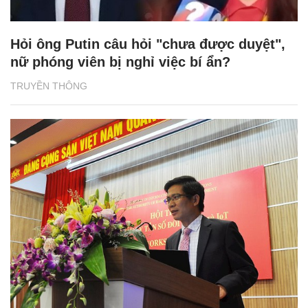
Hỏi ông Putin câu hỏi "chưa được duyệt",
nữ phóng viên bị nghỉ việc bí ẩn?
TRUYỀN THÔNG