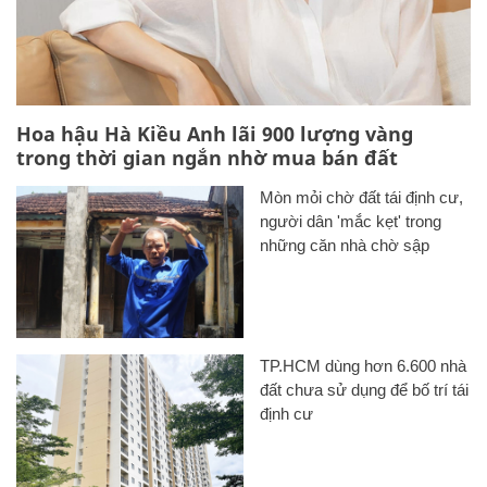
Hoa hậu Hà Kiều Anh lãi 900 lượng vàng
trong thời gian ngắn nhờ mua bán đất
Mòn mỏi chờ đất tái định cư,
người dân 'mắc kẹt' trong
những căn nhà chờ sập
TP.HCM dùng hơn 6.600 nhà
đất chưa sử dụng để bố trí tái
định cư