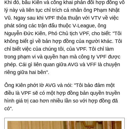
Khi đó, bầu Kiên và công khai phản đối hợp đồng vô
lý này và liên tục chỉ trích cá nhân ông Phạm Nhật
Vũ. Ngay sau khi VPF thỏa thuận với VTV về việc
phát sóng các trận đấu thuộc V-League, ông
Nguyễn Đức Kiên, Phó Chủ tịch VPF, cho biết: "Tôi
không biết gì về bản hợp đồng của người khác. Tôi
chỉ biết việc của chúng tôi, của VPF. Tôi chỉ làm
trong phạm vi và quyền hạn mà công ty VPF được
phép. Cái gì liên quan giữa AVG và VFF là chuyện
riêng giữa hai bên".
Ông Kiên phớt lờ AVG và nói: "Tôi bảo đảm một
điều là VPF sẽ có một hợp đồng bản quyền truyền
hình giá trị cao hơn nhiều lần so với hợp đồng đã
có".