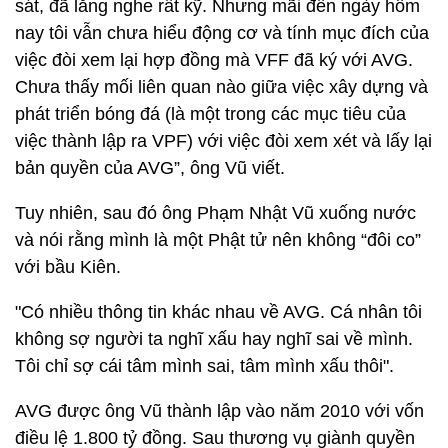
sát, đã lắng nghe rất kỹ. Nhưng mãi đến ngày hôm
nay tôi vẫn chưa hiểu động cơ và tính mục đích của
việc đòi xem lại hợp đồng mà VFF đã ký với AVG.
Chưa thấy mối liên quan nào giữa việc xây dựng và
phát triển bóng đá (là một trong các mục tiêu của
việc thành lập ra VPF) với việc đòi xem xét và lấy lại
bản quyền của AVG”, ông Vũ viết.
Tuy nhiên, sau đó ông Phạm Nhật Vũ xuống nước
và nói rằng mình là một Phật tử nên không “đôi co”
với bầu Kiên.
"Có nhiều thông tin khác nhau về AVG. Cá nhân tôi
không sợ người ta nghĩ xấu hay nghĩ sai về mình.
Tôi chỉ sợ cái tâm mình sai, tâm mình xấu thôi".
AVG được ông Vũ thành lập vào năm 2010 với vốn
điều lệ 1.800 tỷ đồng. Sau thương vụ giành quyền