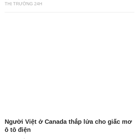
THỊ TRƯỜNG 24H
Người Việt ở Canada thắp lửa cho giấc mơ
ô tô điện