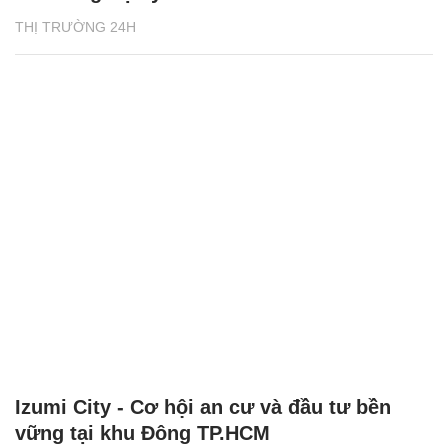
THỊ TRƯỜNG 24H
Izumi City - Cơ hội an cư và đầu tư bền
vững tại khu Đông TP.HCM