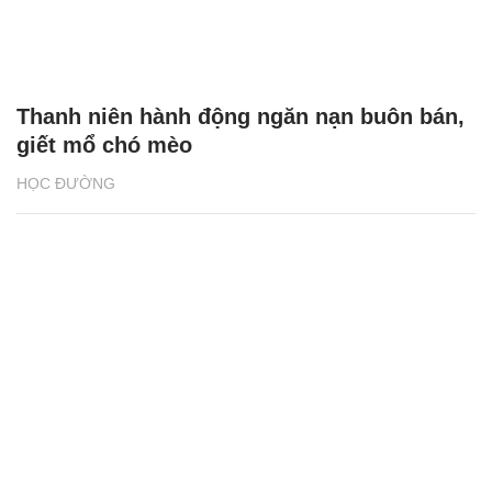
Thanh niên hành động ngăn nạn buôn bán,
giết mổ chó mèo
HỌC ĐƯỜNG