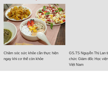
Chăm sóc sức khỏe cần thực hiện
GS.TS Nguyễn Thị Lan ti
ngay khi cơ thể còn khỏe
chức Giám đốc Học viện
Việt Nam