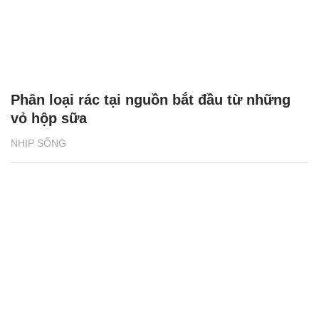
Phân loại rác tại nguồn bắt đầu từ những
vỏ hộp sữa
NHỊP SỐNG