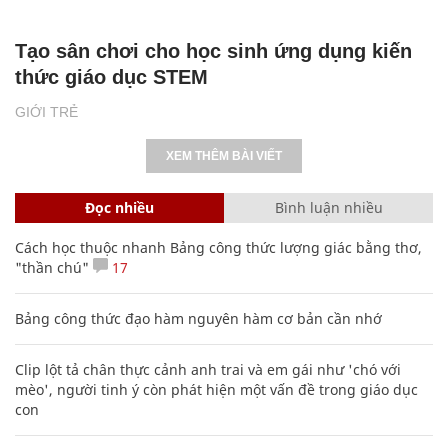
Tạo sân chơi cho học sinh ứng dụng kiến
thức giáo dục STEM
GIỚI TRẺ
XEM THÊM BÀI VIẾT
Đọc nhiều
Bình luận nhiều
Cách học thuộc nhanh Bảng công thức lượng giác bằng thơ,
"thần chú"
17
Bảng công thức đạo hàm nguyên hàm cơ bản cần nhớ
Clip lột tả chân thực cảnh anh trai và em gái như 'chó với
mèo', người tinh ý còn phát hiện một vấn đề trong giáo dục
con