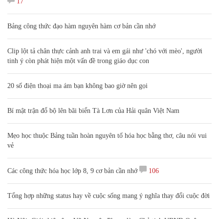
17
Bảng công thức đạo hàm nguyên hàm cơ bản cần nhớ
Clip lột tả chân thực cảnh anh trai và em gái như 'chó với mèo', người
tinh ý còn phát hiện một vấn đề trong giáo dục con
20 số điện thoại ma ám bạn không bao giờ nên gọi
Bí mật trận đổ bộ lên bãi biển Tà Lơn của Hải quân Việt Nam
Mẹo học thuộc Bảng tuần hoàn nguyên tố hóa học bằng thơ, câu nói vui
vẻ
Các công thức hóa học lớp 8, 9 cơ bản cần nhớ
106
Tổng hợp những status hay về cuộc sống mang ý nghĩa thay đổi cuộc đời