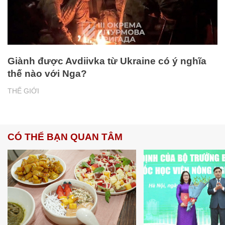
Giành được Avdiivka từ Ukraine có ý nghĩa
thế nào với Nga?
THẾ GIỚI
CÓ THỂ BẠN QUAN TÂM