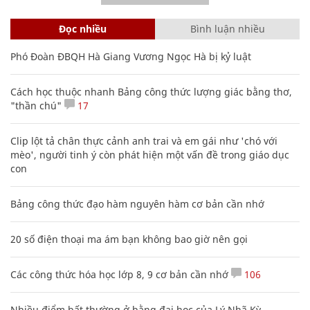
Đọc nhiều
Bình luận nhiều
Phó Đoàn ĐBQH Hà Giang Vương Ngọc Hà bị kỷ luật
Cách học thuộc nhanh Bảng công thức lượng giác bằng thơ,
"thần chú"
17
Clip lột tả chân thực cảnh anh trai và em gái như 'chó với
mèo', người tinh ý còn phát hiện một vấn đề trong giáo dục
con
Bảng công thức đạo hàm nguyên hàm cơ bản cần nhớ
20 số điện thoại ma ám bạn không bao giờ nên gọi
Các công thức hóa học lớp 8, 9 cơ bản cần nhớ
106
Nhiều điểm bất thường ở bằng đại học của Lý Nhã Kỳ