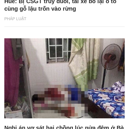
Huế: Bị CSGT truy đuổi, tài xế bỏ lại ô tô
cùng gỗ lậu trốn vào rừng
PHÁP LUẬT
Nghi án vợ sát hại chồng lúc nửa đêm ở Bà