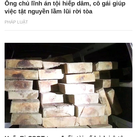
Ông chủ lĩnh án tội hiếp dâm, cô gái giúp
việc tật nguyền lầm lũi rời tòa
PHÁP LUẬT