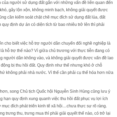
 của người sử dụng đất gắn với những vấn đề liên quan đến
 khó, gây lộn xộn, không minh bạch, không giải quyết được
ũng cần kiểm soát chặt chẽ mục đích sử dụng đất lúa, đất
quy định dự án có diện tích từ bao nhiêu trở lên thì phải
ển cho biết việc hỗ trợ người dân chuyển đổi nghề nghiệp là
là hỗ trợ thế nào? Vì giữa chủ trương với thực tiễn đang có
g người dân không vào, và không giải quyết được vấn đề lao
 động bị thu hồi đất. Quy định như thế nhưng khó ở chỗ
chứ không phải nhà nước. Vì thế cần phải cụ thể hóa hơn nữa
tốt hơn, song Chủ tịch Quốc hội Nguyễn Sinh Hùng cũng lưu ý
 hạn quy định xung quanh việc thu hồi đất phục vụ lợi ích
 mục đích phát triển kinh tế xã hội…chưa thực sự rõ ràng.
trưng thu, trưng mua thì phải giải quyết thế nào, có trở lại