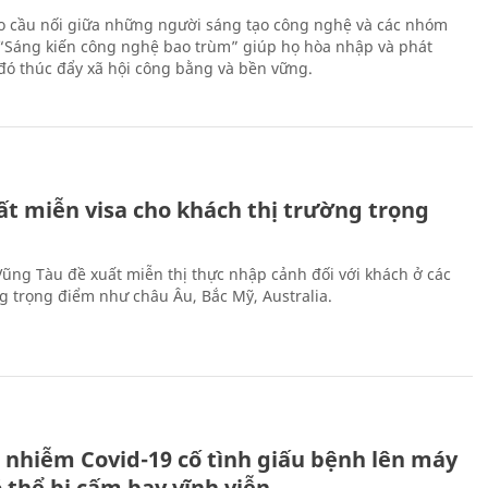
 cầu nối giữa những người sáng tạo công nghệ và các nhóm
 “Sáng kiến công nghệ bao trùm” giúp họ hòa nhập và phát
ừ đó thúc đẩy xã hội công bằng và bền vững.
ất miễn visa cho khách thị trường trọng
 Vũng Tàu đề xuất miễn thị thực nhập cảnh đối với khách ở các
ng trọng điểm như châu Âu, Bắc Mỹ, Australia.
 nhiễm Covid-19 cố tình giấu bệnh lên máy
 thể bị cấm bay vĩnh viễn