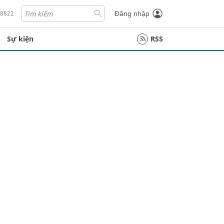
18822
Đăng nhập
Sự kiện
RSS