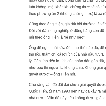
ngày của người dân. Công chứng chứng thực 
luật không, mặt khác khi chứng thực sẽ có sức
theo phương án 2 (không chứng thực) là xa rời
Cũng theo ông Hiện, giá đất bồi thường là vấn
Đối với đất nông nghiệp ở đồng bằng còn đỡ,
núi theo ông Hiện là “rẻ như bèo”.
Ông đề nghị phải sửa đổi như thế nào đó, để n
thu hồi, thậm chí cả lợi ích của nhà đầu tư. “
lý. Cần tính đến lợi ích của nhân dân góp đất
như bèo thì người ta không chịu. Không giải
quyết được” – ông Hiện nói.
Cho rằng vấn đề đất đai chưa giải quyết đượ
Quốc Hiển, từ năm 1993 đến nay đã xảy ra m
nhà nước. Vấn đề này nếu không được giải qu