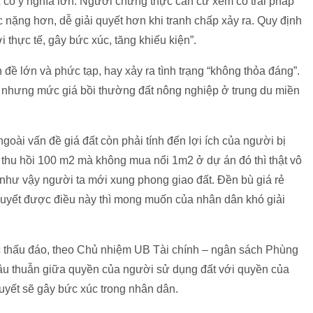
có ý nghĩa lớn. Người chứng thực căn cứ xem có trái pháp
 nặng hơn, dễ giải quyết hơn khi tranh chấp xảy ra. Quy định
 thực tế, gây bức xúc, tăng khiếu kiện”.
 đề lớn và phức tạp, hay xảy ra tình trạng “không thỏa đáng”.
 nhưng mức giá bồi thường đất nông nghiệp ở trung du miền
goài vấn đề giá đất còn phải tính đến lợi ích của người bị
Bị thu hồi 100 m2 mà không mua nổi 1m2 ở dự án đó thì thật vô
, như vậy người ta mới xung phong giao đất. Đền bù giá rẻ
 quyết được điều này thì mong muốn của nhân dân khó giải
c thấu đáo, theo Chủ nhiệm UB Tài chính – ngân sách Phùng
âu thuẫn giữa quyền của người sử dụng đất với quyền của
yết sẽ gây bức xúc trong nhân dân.