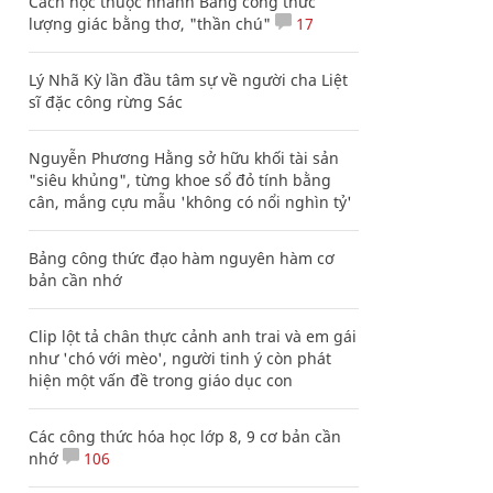
Cách học thuộc nhanh Bảng công thức
lượng giác bằng thơ, "thần chú"
17
Lý Nhã Kỳ lần đầu tâm sự về người cha Liệt
sĩ đặc công rừng Sác
Nguyễn Phương Hằng sở hữu khối tài sản
"siêu khủng", từng khoe sổ đỏ tính bằng
cân, mắng cựu mẫu 'không có nổi nghìn tỷ'
Bảng công thức đạo hàm nguyên hàm cơ
bản cần nhớ
Clip lột tả chân thực cảnh anh trai và em gái
như 'chó với mèo', người tinh ý còn phát
hiện một vấn đề trong giáo dục con
Các công thức hóa học lớp 8, 9 cơ bản cần
nhớ
106