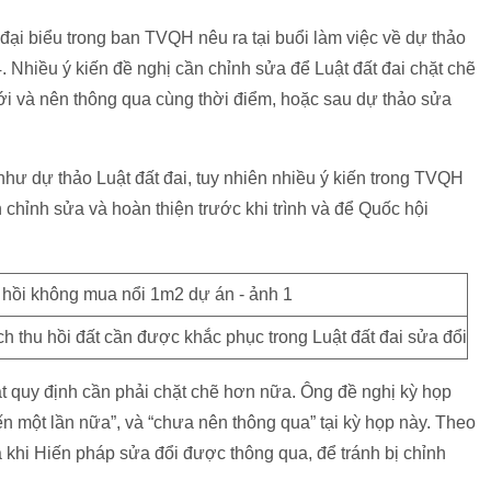
đại biểu trong ban TVQH nêu ra tại buổi làm việc về dự thảo
4. Nhiều ý kiến đề nghị cần chỉnh sửa để Luật đất đai chặt chẽ
tới và nên thông qua cùng thời điểm, hoặc sau dự thảo sửa
hư dự thảo Luật đất đai, tuy nhiên nhiều ý kiến trong TVQH
chỉnh sửa và hoàn thiện trước khi trình và để Quốc hội
h thu hồi đất cần được khắc phục trong Luật đất đai sửa đổi
 quy định cần phải chặt chẽ hơn nữa. Ông đề nghị kỳ họp
iến một lần nữa”, và “chưa nên thông qua” tại kỳ họp này. Theo
a khi Hiến pháp sửa đổi được thông qua, để tránh bị chỉnh