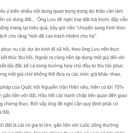
u ý kiến nhiều nội dung quan trọng trong dự thảo cần làm
uyền sử dụng đất… Ông Lưu đề nghị loại đất mà trước đây vẫn
hông mang lại hiểu quả, bây giờ nên “chuyển sang hình thức
ịch cho rằng “mới đề cao trách nhiệm cho họ”.
t phục vụ các dự án kinh tế xã hội, theo ông Lưu nên thực
kết thúc thu hồi. Ngoài ra cũng nên áp dụng một giá đối với
ột dải đất, kể cả trong trường hợp chủ đầu tư thu hồi phục
ờng một giá chứ không thể đưa ra các mức giá khác nhau.
 pháp của Quốc hội Nguyễn Văn Hiện nêu, hiện có tới 70%
ản gắn liền với đất. Hầu hết các tranh chấp liên quan đến giao
g chứng thực. Bởi vậy ông đề nghị cần quy định phải có
 đất.
i đất là cái có giá trị lớn, gắn liền với cuộc sống thường