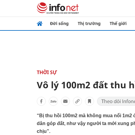
Đời sống
Thị trường
Thế giới
THỜI SỰ
Vô lý 100m2 đất thu 
“Bị thu hồi 100m2 mà không mua nổi 1m2 ở d
dân góp đất, như vậy người ta mới xung ph
chịu”.