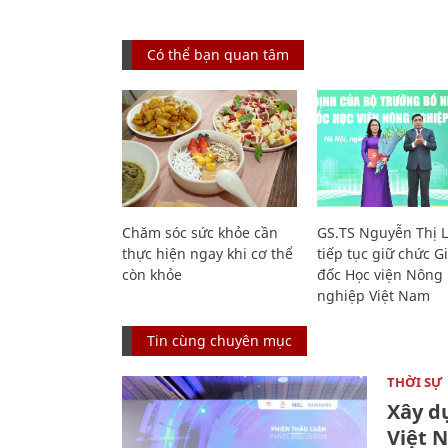
Có thể bạn quan tâm
Chăm sóc sức khỏe cần
GS.TS Nguyễn Thị 
thực hiện ngay khi cơ thể
tiếp tục giữ chức 
còn khỏe
đốc Học viện Nông
nghiệp Việt Nam
Tin cùng chuyên mục
THỜI SỰ
Xây d
Việt 