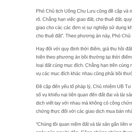
Phó Chủ tịch Uông Chu Lưu cũng đề cập và nê
rõ. Chẳng hạn việc giao đất, cho thuê đất, q
giao cho các các đơn vị sự nghiệp sử dụng k
cho thuê đất”. Theo phương án này, Phó Chủ t
Hay đối với quy định thời điểm, giá thu hồi đấ
hiện theo phương án bồi thường tại thời điểm 
loại đất cùng mục đích. Chẳng hạn trên cùng m
vụ các mục đích khác nhau cũng phải bồi thư
Đề cập đến yếu tố pháp lý, Chủ nhiệm UB Tư
số vụ khiếu nại liên quan đến đất đai và tài s
dịch viết tay với nhau mà không có công chứn
chứng thực đối với các giao dịch mua bán nhà
“Chúng tôi quan niệm đất và tài sản gắn liền vớ