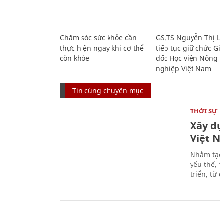
Chăm sóc sức khỏe cần
GS.TS Nguyễn Thị 
thực hiện ngay khi cơ thể
tiếp tục giữ chức 
còn khỏe
đốc Học viện Nông
nghiệp Việt Nam
Tin cùng chuyên mục
THỜI SỰ
Xây d
Việt 
Nhằm tạo
yếu thế,
triển, t