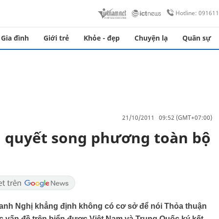
Hotline: 09161
Gia đình
Giới trẻ
Khỏe - đẹp
Chuyện lạ
Quân sự
21/10/2011 09:52 (GMT+07:00)
i quyết song phương toàn bộ
nh Nghị khẳng định không có cơ sở để nói Thỏa thuận
ác vấn đề trên biển được Việt Nam và Trung Quốc ký kết