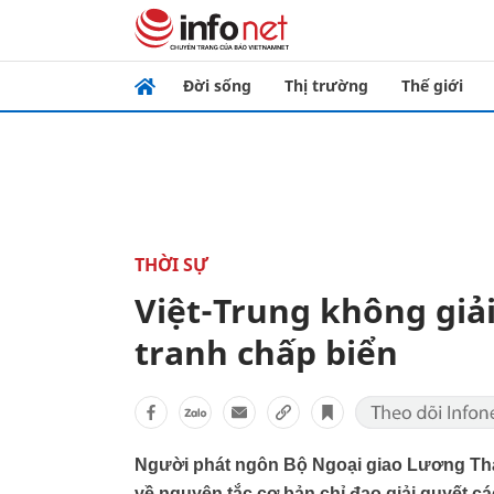
Đời sống
Thị trường
Thế giới
THỜI SỰ
Việt-Trung không giả
tranh chấp biển
Người phát ngôn Bộ Ngoại giao Lương Tha
về nguyên tắc cơ bản chỉ đạo giải quyết c