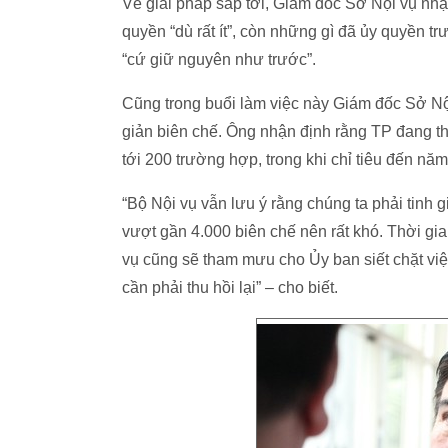
Về giải pháp sắp tới, Giám đốc Sở Nội vụ nh
quyền “dù rất ít”, còn những gì đã ủy quyền t
“cứ giữ nguyên như trước”.
Cũng trong buổi làm việc này Giám đốc Sở N
giản biên chế. Ông nhận định rằng TP đang t
tới 200 trường hợp, trong khi chỉ tiêu đến nă
“Bộ Nội vụ vẫn lưu ý rằng chúng ta phải tinh 
vượt gần 4.000 biên chế nên rất khó. Thời gia
vụ cũng sẽ tham mưu cho Ủy ban siết chặt vi
cần phải thu hồi lại” – cho biết.