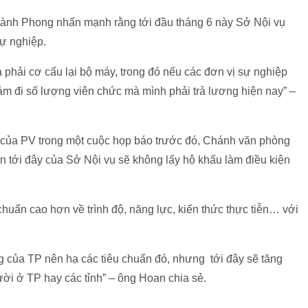
hành Phong nhấn mạnh rằng tới đầu tháng 6 này Sở Nội vụ
sự nghiệp.
à phải cơ cấu lại bộ máy, trong đó nếu các đơn vị sự nghiệp
ảm đi số lượng viên chức mà mình phải trả lương hiện nay” –
i của PV trong một cuộc họp báo trước đó, Chánh văn phòng
tới đây của Sở Nội vụ sẽ không lấy hộ khẩu làm điều kiện
chuẩn cao hơn về trình độ, năng lực, kiến thức thực tiễn… với
ng của TP nên hạ các tiêu chuẩn đó, nhưng tới đây sẽ tăng
ời ở TP hay các tỉnh” – ông Hoan chia sẻ.