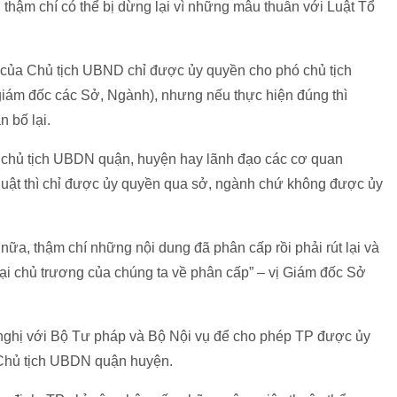
 thậm chí có thể bị dừng lại vì những mâu thuẫn với Luật Tổ
 của Chủ tịch UBND chỉ được ủy quyền cho phó chủ tịch
ám đốc các Sở, Ngành), nhưng nếu thực hiện đúng thì
 bố lại.
o chủ tịch UBDN quận, huyện hay lãnh đạo các cơ quan
uật thì chỉ được ủy quyền qua sở, ngành chứ không được ủy
a, thậm chí những nội dung đã phân cấp rồi phải rút lại và
ại chủ trương của chúng ta về phân cấp” – vị Giám đốc Sở
n nghị với Bộ Tư pháp và Bộ Nội vụ để cho phép TP được ủy
Chủ tịch UBDN quận huyện.