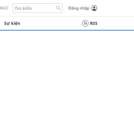
18822
Đăng nhập
Sự kiện
RSS