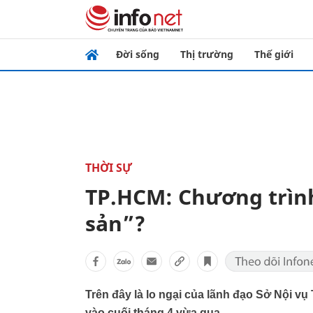
Đời sống
Thị trường
Thế giới
THỜI SỰ
TP.HCM: Chương trìn
sản”?
Trên đây là lo ngại của lãnh đạo Sở Nội vụ 
vào cuối tháng 4 vừa qua.