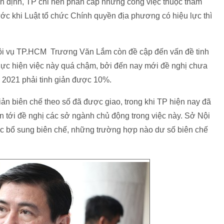
ận định, TP chỉ nên phân cấp những công việc thuộc thẩm
rước khi Luật tổ chức Chính quyền địa phương có hiệu lực thì
ội vụ TP.HCM Trương Văn Lắm còn đề cập đến vấn đề tinh
hực hiện việc này quá chậm, bởi đến nay mới đề nghị chưa
m 2021 phải tinh giản được 10%.
giản biên chế theo số đã được giao, trong khi TP hiện nay đã
n tới đề nghị các sở ngành chủ động trong việc này. Sở Nội
ệc bổ sung biên chế, những trường hợp nào dư số biên chế