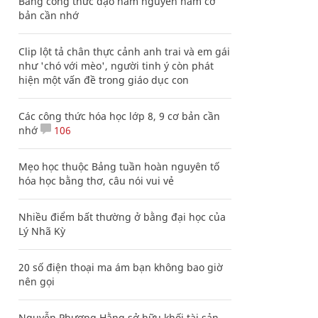
Bảng công thức đạo hàm nguyên hàm cơ
bản cần nhớ
Clip lột tả chân thực cảnh anh trai và em gái
như 'chó với mèo', người tinh ý còn phát
hiện một vấn đề trong giáo dục con
Các công thức hóa học lớp 8, 9 cơ bản cần
nhớ
106
Mẹo học thuộc Bảng tuần hoàn nguyên tố
hóa học bằng thơ, câu nói vui vẻ
Nhiều điểm bất thường ở bằng đại học của
Lý Nhã Kỳ
20 số điện thoại ma ám bạn không bao giờ
nên gọi
Nguyễn Phương Hằng sở hữu khối tài sản