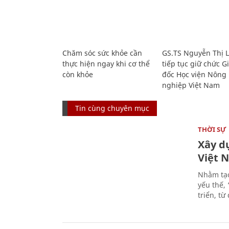
Chăm sóc sức khỏe cần
GS.TS Nguyễn Thị 
thực hiện ngay khi cơ thể
tiếp tục giữ chức 
còn khỏe
đốc Học viện Nông
nghiệp Việt Nam
Tin cùng chuyên mục
THỜI SỰ
Xây d
Việt 
Nhằm tạo
yếu thế,
triển, t