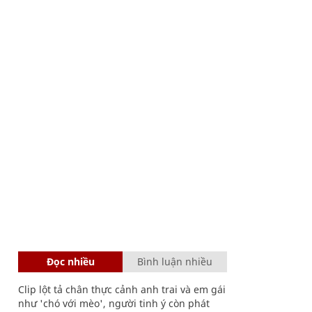
Đọc nhiều
Bình luận nhiều
Clip lột tả chân thực cảnh anh trai và em gái
như 'chó với mèo', người tinh ý còn phát