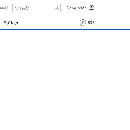
18822
Đăng nhập
Sự kiện
RSS