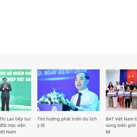
hị Lan tiếp tục
Tìm hướng phát triển du lịch
BAT Việt Nam t
đốc Học viện
y tế
vùng biên giới 
iệt Nam
kế