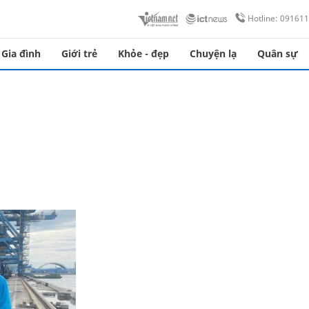
Hotline: 09161
Gia đình
Giới trẻ
Khỏe - đẹp
Chuyện lạ
Quân sự