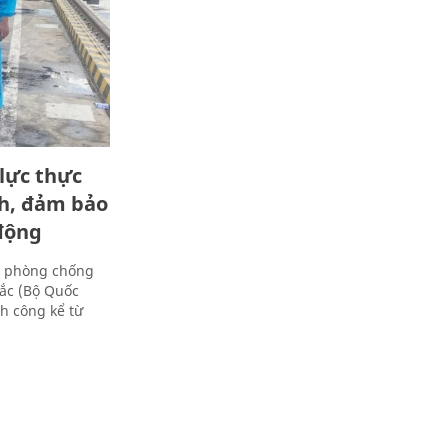
lực thực
nh, đảm bảo
động
ác phòng chống
Bắc (Bộ Quốc
h công kể từ