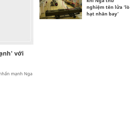
khi Nga thử
nghiệm tên lửa ‘lò
hạt nhân bay’
ạnh' với
n nhấn mạnh Nga