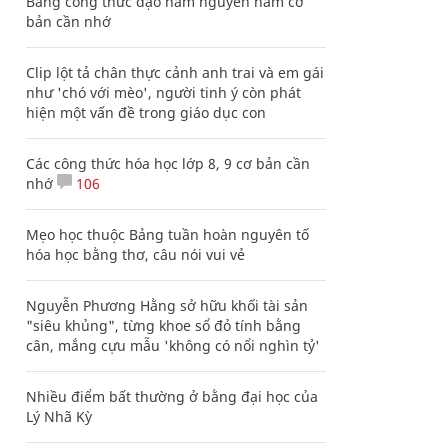
Bảng công thức đạo hàm nguyên hàm cơ
bản cần nhớ
Clip lột tả chân thực cảnh anh trai và em gái
như 'chó với mèo', người tinh ý còn phát
hiện một vấn đề trong giáo dục con
Các công thức hóa học lớp 8, 9 cơ bản cần
nhớ
106
Mẹo học thuộc Bảng tuần hoàn nguyên tố
hóa học bằng thơ, câu nói vui vẻ
Nguyễn Phương Hằng sở hữu khối tài sản
"siêu khủng", từng khoe sổ đỏ tính bằng
cân, mắng cựu mẫu 'không có nổi nghìn tỷ'
Nhiều điểm bất thường ở bằng đại học của
Lý Nhã Kỳ