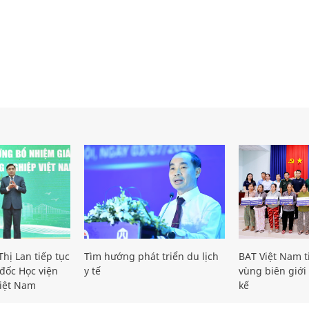
hị Lan tiếp tục
Tìm hướng phát triển du lịch
BAT Việt Nam t
đốc Học viện
y tế
vùng biên giới 
iệt Nam
kế