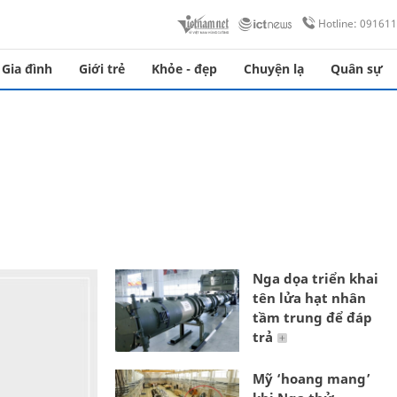
Hotline: 09161
Gia đình
Giới trẻ
Khỏe - đẹp
Chuyện lạ
Quân sự
Nga dọa triển khai
tên lửa hạt nhân
tầm trung để đáp
trả
Mỹ ‘hoang mang’