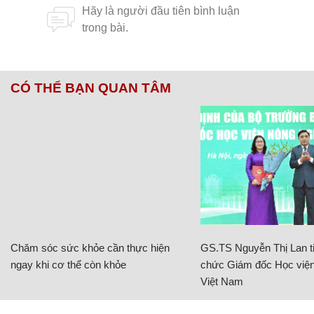
CÓ THỂ BẠN QUAN TÂM
Chăm sóc sức khỏe cần thực hiện
GS.TS Nguyễn Thị Lan ti
ngay khi cơ thể còn khỏe
chức Giám đốc Học viện
Việt Nam