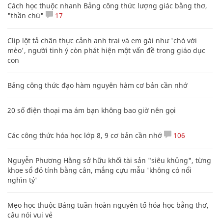
Cách học thuộc nhanh Bảng công thức lượng giác bằng thơ,
"thần chú"
17
Clip lột tả chân thực cảnh anh trai và em gái như 'chó với
mèo', người tinh ý còn phát hiện một vấn đề trong giáo dục
con
Bảng công thức đạo hàm nguyên hàm cơ bản cần nhớ
20 số điện thoại ma ám bạn không bao giờ nên gọi
Các công thức hóa học lớp 8, 9 cơ bản cần nhớ
106
Nguyễn Phương Hằng sở hữu khối tài sản "siêu khủng", từng
khoe sổ đỏ tính bằng cân, mắng cựu mẫu 'không có nổi
nghìn tỷ'
Mẹo học thuộc Bảng tuần hoàn nguyên tố hóa học bằng thơ,
câu nói vui vẻ